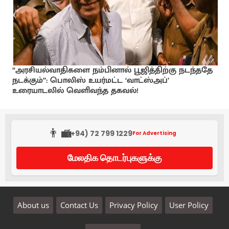
“அரசியல்வாதிகளை நம்பினால் பூஜித்திற்கு நடந்ததே
நடக்கும்”: பொலிஸ் உயர்மட்ட ‘வாட்ஸ்அப்’
உரையாடலில் வெளிவந்த தகவல்!
👨‍💼
(+94) 72 799 1229
For Advertising
மேலதிக தொடர்புகளுக்கு
About us
Contact Us
Privacy Policy
User Policy