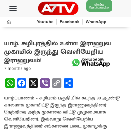
விளம்பர
தொடர்புகளுக்கு
Youtube
Facebook
WhatsApp
யாழ். சுழிபுரத்தில் உள்ள இராணுவ
முகாமில் இருந்து வெளியேறிய
இராணுவம்!
7 months ago
W
Fa
X
Vi
C
S
h
ce
b
o
h
யாழ்ப்பாணம் – சுழிபுரம் பகுதியில் கடந்த 30 ஆண்டு
at
b
er
py
ar
காலமாக முகாமிட்டு இருந்த இராணுவத்தினர்
sA
o
Li
e
நேற்றிரவு அந்த முகாமை விட்டு முழுமையாக
p
o
n
வெளியேறினர். இவ்வாறு வெளியேறிய
இராணுவத்தினர் சங்கானை படை முகாமுக்கு
p
k
k