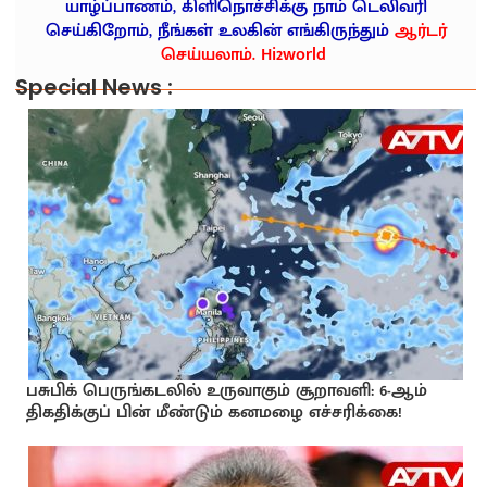
யாழ்ப்பாணம், கிளிநொச்சிக்கு நாம் டெலிவரி
செய்கிறோம், நீங்கள் உலகின் எங்கிருந்தும்
ஆர்டர்
செய்யலாம். Hi2world
Special News :
பசுபிக் பெருங்கடலில் உருவாகும் சூறாவளி: 6-ஆம்
திகதிக்குப் பின் மீண்டும் கனமழை எச்சரிக்கை!