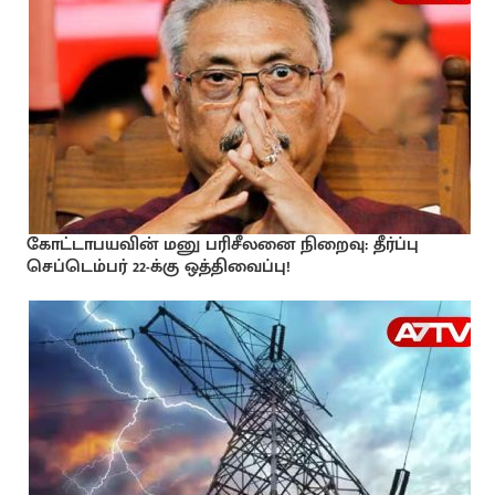
கோட்டாபயவின் மனு பரிசீலனை நிறைவு: தீர்ப்பு
செப்டெம்பர் 22-க்கு ஒத்திவைப்பு!