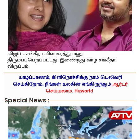
விஜய் – சங்கீதா விவாகரத்து மனு
திரும்பப்பெறப்பட்டது: இணைந்து வாழ சங்கீதா
விருப்பம்
யாழ்ப்பாணம், கிளிநொச்சிக்கு நாம் டெலிவரி
செய்கிறோம், நீங்கள் உலகின் எங்கிருந்தும்
ஆர்டர்
செய்யலாம். Hi2world
Special News :