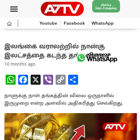
விளம்பர
தொடர்புகளுக்கு
Youtube
Facebook
WhatsApp
இலங்கை வராலற்றில் நான்கு
இலட்சத்தை கடந்த தங்கவிலை!
10 months ago
W
Fa
X
Vi
C
S
h
ce
b
o
h
நாளுக்கு நாள் தங்கத்தின் விலை ஒருநாளில்
at
b
er
py
ar
இருமுறை என்ற அளவில் அதிகரித்து செல்கிறது.
sA
o
Li
e
p
o
n
p
k
k