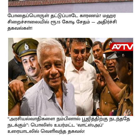
போதைப்பொருள் தட்டுப்பாடே காரணம்? மஹர
சிறைச்சாலையில் ரூ.15 கோடி சேதம் — அதிர்ச்சி
தகவல்கள்!
“அரசியல்வாதிகளை நம்பினால் பூஜித்திற்கு நடந்ததே
நடக்கும்”: பொலிஸ் உயர்மட்ட ‘வாட்ஸ்அப்’
உரையாடலில் வெளிவந்த தகவல்!