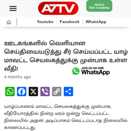
விளம்பர
தொடர்புகளுக்கு
Youtube
Facebook
WhatsApp
ஊடகங்களில் வெளியான
செய்தியையடுத்து சீர் செய்யப்பட்ட யாழ்
மாவட்ட செயலகத்துக்கு முன்பாக உள்ள
வீதி!
4 months ago
W
Fa
X
Vi
C
S
h
ce
b
o
h
யாழ்ப்பாணம் மாவட்ட செயலகத்துக்கு முன்பாக,
at
b
er
py
ar
வீதியோரத்தில் நின்ற மரம் ஒன்று வெட்டப்பட்ட
sA
o
Li
e
நிலையில் அதன் அடிப்பாகம் வெட்டப்படாத நிலையில்
p
o
n
காணப்பட்டது.