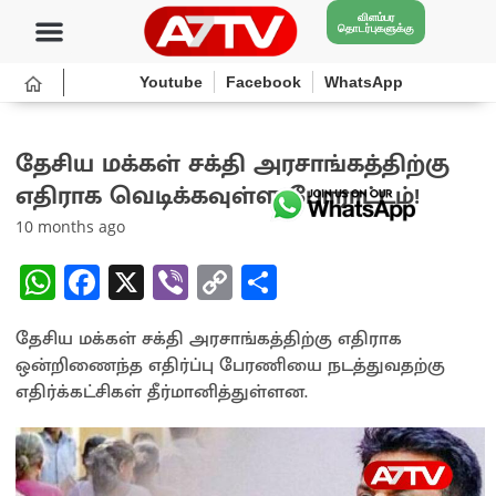
விளம்பர
தொடர்புகளுக்கு
Youtube
Facebook
WhatsApp
தேசிய மக்கள் சக்தி அரசாங்கத்திற்கு
எதிராக வெடிக்கவுள்ள போராட்டம்!
10 months ago
W
Fa
X
Vi
C
S
h
ce
b
o
h
தேசிய மக்கள் சக்தி அரசாங்கத்திற்கு எதிராக
at
b
er
py
ar
ஒன்றிணைந்த எதிர்ப்பு பேரணியை நடத்துவதற்கு
sA
o
Li
e
எதிர்க்கட்சிகள் தீர்மானித்துள்ளன.
p
o
n
p
k
k