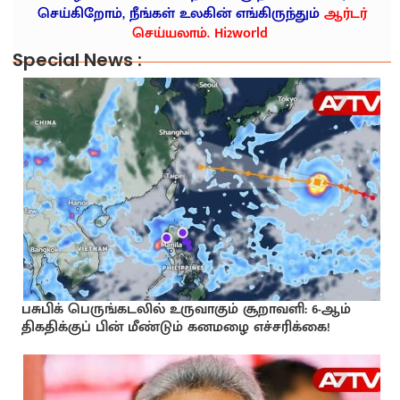
செய்கிறோம், நீங்கள் உலகின் எங்கிருந்தும்
ஆர்டர்
செய்யலாம். Hi2world
Special News :
பசுபிக் பெருங்கடலில் உருவாகும் சூறாவளி: 6-ஆம்
திகதிக்குப் பின் மீண்டும் கனமழை எச்சரிக்கை!