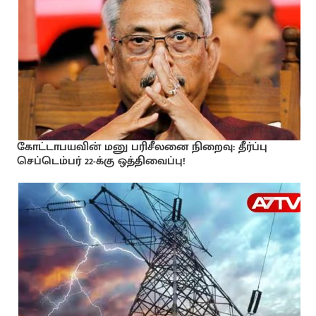
கோட்டாபயவின் மனு பரிசீலனை நிறைவு: தீர்ப்பு
செப்டெம்பர் 22-க்கு ஒத்திவைப்பு!