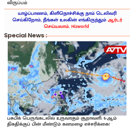
விருப்பம்
யாழ்ப்பாணம், கிளிநொச்சிக்கு நாம் டெலிவரி
செய்கிறோம், நீங்கள் உலகின் எங்கிருந்தும்
ஆர்டர்
செய்யலாம். Hi2world
Special News :
பசுபிக் பெருங்கடலில் உருவாகும் சூறாவளி: 6-ஆம்
திகதிக்குப் பின் மீண்டும் கனமழை எச்சரிக்கை!