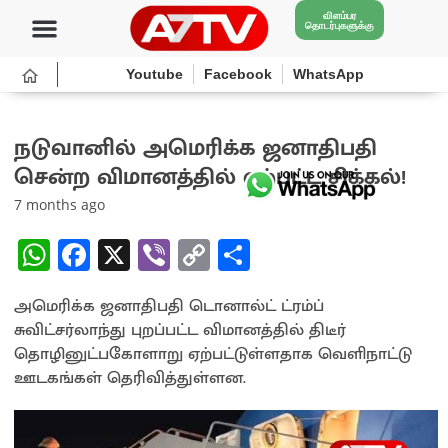
விளம்பர
தொடர்புகளுக்கு
Youtube
Facebook
WhatsApp
நடுவானில் அமெரிக்க ஜனாதிபதி
சென்ற விமானத்தில் ஏற்பட்ட சிக்கல்!
7 months ago
W
Fa
X
Vi
C
S
h
ce
b
o
h
அமெரிக்க ஜனாதிபதி டொனால்ட் ட்ரம்ப்
at
b
er
py
ar
சுவிட்சர்லாந்து புறப்பட்ட விமானத்தில் திடீர்
sA
o
Li
e
தொழினுட்பகோளாறு ஏற்பட்டுள்ளதாக வெளிநாட்டு
p
o
n
ஊடகங்கள் தெரிவித்துள்ளன.
p
k
k