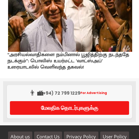
“அரசியல்வாதிகளை நம்பினால் பூஜித்திற்கு நடந்ததே
நடக்கும்”: பொலிஸ் உயர்மட்ட ‘வாட்ஸ்அப்’
உரையாடலில் வெளிவந்த தகவல்!
👨‍💼
(+94) 72 799 1229
For Advertising
மேலதிக தொடர்புகளுக்கு
About us
Contact Us
Privacy Policy
User Policy