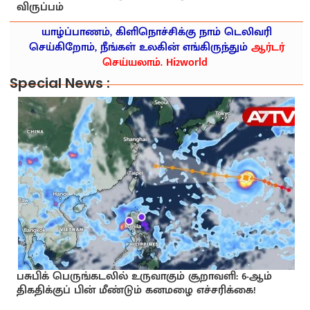
விருப்பம்
யாழ்ப்பாணம், கிளிநொச்சிக்கு நாம் டெலிவரி
செய்கிறோம், நீங்கள் உலகின் எங்கிருந்தும்
ஆர்டர்
செய்யலாம். Hi2world
Special News :
பசுபிக் பெருங்கடலில் உருவாகும் சூறாவளி: 6-ஆம்
திகதிக்குப் பின் மீண்டும் கனமழை எச்சரிக்கை!