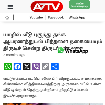
விளம்பர
தொடர்புகளுக்கு
Youtube
Facebook
WhatsApp
யாழில் வீடு புகுந்து தங்க
ஆபரணத்துடன் பித்தளை நகையையும்
திருடிச் சென்ற திருடர்கள்!
2 months ago
W
Fa
X
Vi
C
S
h
ce
b
o
h
வட்டுக்கோட்டை பொலிஸ் பிரிவிற்குட்பட்ட சங்கரத்தை
at
b
er
py
ar
சின்னம்மா வித்தியாலயத்திற்கு அருகாமையில் உள்ள
sA
o
Li
e
வீடு ஒன்றில் நேற்றுமுன்தினம் திருட்டு சம்பவம்
p
o
n
இடம்பெற்றுள்ளது.
p
k
k