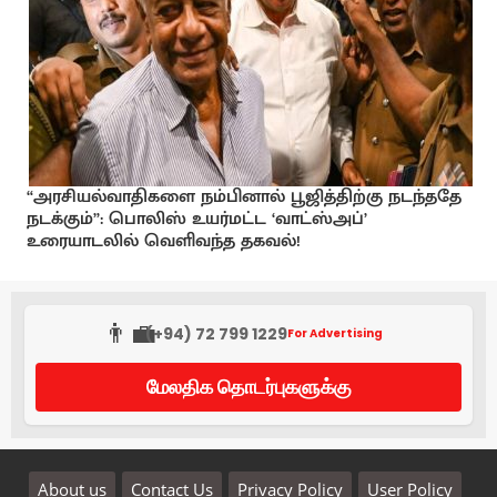
“அரசியல்வாதிகளை நம்பினால் பூஜித்திற்கு நடந்ததே
நடக்கும்”: பொலிஸ் உயர்மட்ட ‘வாட்ஸ்அப்’
உரையாடலில் வெளிவந்த தகவல்!
👨‍💼
(+94) 72 799 1229
For Advertising
மேலதிக தொடர்புகளுக்கு
About us
Contact Us
Privacy Policy
User Policy