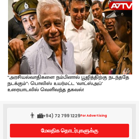
“அரசியல்வாதிகளை நம்பினால் பூஜித்திற்கு நடந்ததே
நடக்கும்”: பொலிஸ் உயர்மட்ட ‘வாட்ஸ்அப்’
உரையாடலில் வெளிவந்த தகவல்!
👨‍💼
(+94) 72 799 1229
For Advertising
மேலதிக தொடர்புகளுக்கு