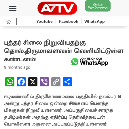
விளம்பர
தொடர்புகளுக்கு
Youtube
Facebook
WhatsApp
புத்தர் சிலை நிறுவியதற்கு
தொல்.திருமாவளவன் வெளியிட்டுள்ள
கண்டனம்!
9 months ago
W
Fa
X
Vi
C
S
h
ce
b
o
h
ஈழமண்ணில் திருகோணமலை பகுதியில் நவம்பர் 16
at
b
er
py
ar
அன்று புத்தர் சிலை ஒன்றை சிங்களப் பௌத்த
sA
o
Li
e
பிக்குகள் நிறுவியுள்ளனர். அப்பகுதியைச் சார்ந்த
p
o
n
தமிழ்மக்கள் அதற்கு எதிர்ப்பு தெரிவித்தவுடன்
பொலிஸார் அதனை அப்புறப்படுத்தியுள்ளனர்.
p
k
k