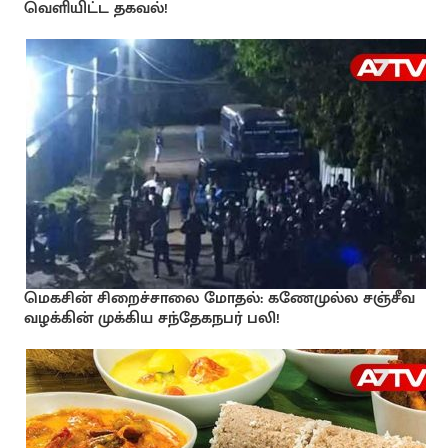
வெளியிட்ட தகவல்!
மெகசின் சிறைச்சாலை மோதல்: கணேமுல்ல சஞ்சீவ
வழக்கின் முக்கிய சந்தேகநபர் பலி!