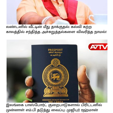
லண்டனில் வீட்டின் மீது தாக்குதல்: கல்வி கற்ற
காலத்தில் சந்தித்த அச்சுறுத்தல்களை விவரித்த நாமல்!
இலங்கை பாஸ்போர்ட் குறைபாடுகளால் பிரிட்டனில்
முன்னாள் எம்.பி தடுத்து வைப்பு: முஜிபுர் ரஹ்மான்