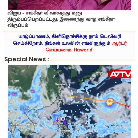
விஜய் – சங்கீதா விவாகரத்து மனு
திரும்பப்பெறப்பட்டது: இணைந்து வாழ சங்கீதா
விருப்பம்
யாழ்ப்பாணம், கிளிநொச்சிக்கு நாம் டெலிவரி
செய்கிறோம், நீங்கள் உலகின் எங்கிருந்தும்
ஆர்டர்
செய்யலாம். Hi2world
Special News :