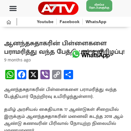
விளம்பர
தொடர்புகளுக்கு
Youtube
Facebook
WhatsApp
ஆனந்தசுதாகரின் பிள்ளைகளை
பராமரித்து வந்த பேத்தியார் உயிரிழப்பு!
9 months ago
W
Fa
X
Vi
C
S
h
ce
b
o
h
ஆனந்தசுதாகரின் பிள்ளைகளை பராமரித்து வந்த
at
b
er
py
ar
பேத்தியார் நேற்றிரவு உயிரிழந்துள்ளார்.
sA
o
Li
e
p
o
n
தமிழ் அரசியல் கைதியாக 17 ஆண்டுகள் சிறையில்
இருக்கும் ஆனந்தசுதாகரின் மனைவி கடந்த 2018 ஆம்
p
k
k
ஆண்டு கணவரின் பிரிவால் நோயுற்ற நிலையில்
மரணமானார்.