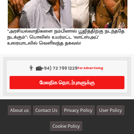
“அரசியல்வாதிகளை நம்பினால் பூஜித்திற்கு நடந்ததே
நடக்கும்”: பொலிஸ் உயர்மட்ட ‘வாட்ஸ்அப்’
உரையாடலில் வெளிவந்த தகவல்!
👨‍💼
(+94) 72 799 1229
For Advertising
மேலதிக தொடர்புகளுக்கு
About us
Contact Us
Privacy Policy
User Policy
Cookie Policy