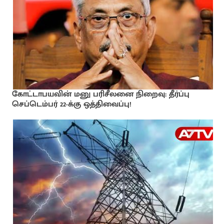
கோட்டாபயவின் மனு பரிசீலனை நிறைவு: தீர்ப்பு
செப்டெம்பர் 22-க்கு ஒத்திவைப்பு!