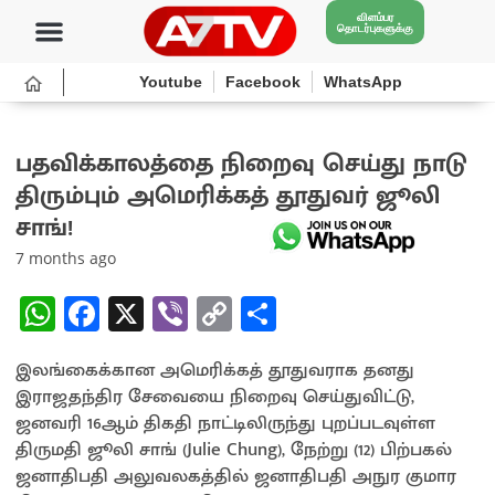
விளம்பர
தொடர்புகளுக்கு
Youtube
Facebook
WhatsApp
பதவிக்காலத்தை நிறைவு செய்து நாடு
திரும்பும் அமெரிக்கத் தூதுவர் ஜூலி
சாங்!
7 months ago
W
Fa
X
Vi
C
S
h
ce
b
o
h
இலங்கைக்கான அமெரிக்கத் தூதுவராக தனது
at
b
er
py
ar
இராஜதந்திர சேவையை நிறைவு செய்துவிட்டு,
sA
o
Li
e
ஜனவரி 16ஆம் திகதி நாட்டிலிருந்து புறப்படவுள்ள
p
o
n
திருமதி ஜூலி சாங் (Julie Chung), நேற்று (12) பிற்பகல்
ஜனாதிபதி அலுவலகத்தில் ஜனாதிபதி அநுர குமார
p
k
k