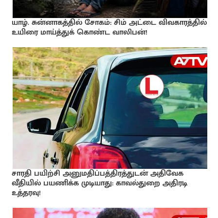
யாழ். சுன்னாகத்தில் சோகம்: சிம் அட்டை விவகாரத்தில்
உயிரை மாய்த்துக் கொண்ட வாலிபன்!
சாரதி பயிற்சி அனுமதிப்பத்திரத்துடன் அதிவேக
வீதியில் பயணிக்க முடியாது: காவல்துறை அதிரடி
உத்தரவு!