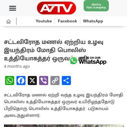
விளம்பர
தொடர்புகளுக்கு
Youtube
Facebook
WhatsApp
சட்டவிரோத மணல் ஏற்றிய உழவு
இயந்திரம் மோதி பொலிஸ்
உத்தியோகத்தர் ஒருவர் பலி!
4 months ago
W
Fa
X
Vi
C
S
h
ce
b
o
h
சட்டவிரோத மணல் ஏற்றி வந்த உழவு இயந்திரம் மோதி
at
b
er
py
ar
பொலிஸ் உத்தியோகத்தர் ஒருவர் உயிரிழந்ததோடு
sA
o
Li
e
பிறிதொரு பொலிஸ் உத்தியோகத்தர் படுகாயம்
p
o
n
அடைந்துள்ளார்.
p
k
k