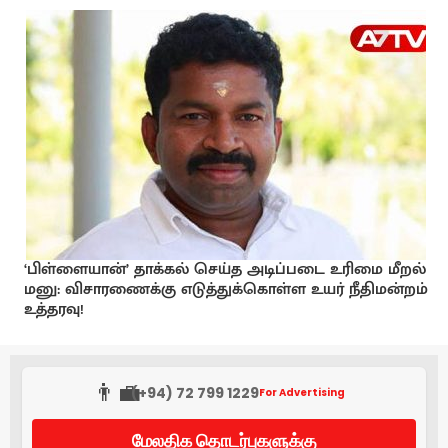
‘பிள்ளையான்’ தாக்கல் செய்த அடிப்படை உரிமை மீறல்
மனு: விசாரணைக்கு எடுத்துக்கொள்ள உயர் நீதிமன்றம்
உத்தரவு!
👨‍💼
(+94) 72 799 1229
For Advertising
மேலதிக தொடர்புகளுக்கு