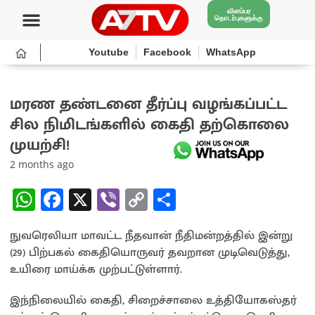
விளம்பர
தொடர்புகளுக்கு
Youtube
Facebook
WhatsApp
மரண தண்டனை தீர்ப்பு வழங்கப்பட்ட
சில நிமிடங்களில் கைதி தற்கொலை
முயற்சி!
2 months ago
W
Fa
X
Vi
C
S
h
ce
b
o
h
நுவரெலியா மாவட்ட நீதவான் நீதிமன்றத்தில் இன்று
at
b
er
py
ar
(29) பிற்பகல் கைதியொருவர் தவறான முடிவெடுத்து,
sA
o
Li
e
உயிரை மாய்க்க முற்பட்டுள்ளார்.
p
o
n
இந்நிலையில் கைதி, சிறைச்சாலை உத்தியோகஸ்தர்
p
k
k