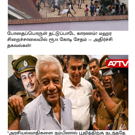
போதைப்பொருள் தட்டுப்பாடே காரணம்? மஹர
சிறைச்சாலையில் ரூ.15 கோடி சேதம் — அதிர்ச்சி
தகவல்கள்!
“அரசியல்வாதிகளை நம்பினால் பூஜித்திற்கு நடந்ததே