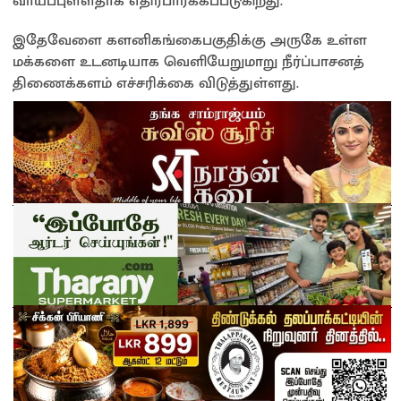
வாய்ப்புள்ளதாக எதிர்பார்க்கப்படுகிறது.
இதேவேளை களனிகங்கைபகுதிக்கு அருகே உள்ள
மக்களை உடனடியாக வெளியேறுமாறு நீர்ப்பாசனத்
திணைக்களம் எச்சரிக்கை விடுத்துள்ளது.