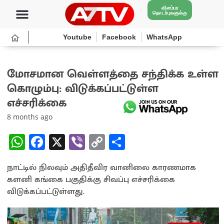
விளம்பர
தொடர்புகளுக்கு
Youtube
Facebook
WhatsApp
மோசமான வெள்ளத்தை சந்திக்க உள்ள
கொழும்பு: விடுக்கப்பட்டுள்ள
எச்சரிக்கை
8 months ago
W
Fa
X
Vi
C
S
h
ce
b
o
h
நாட்டில் நிலவும் அதிதீவிர வானிலை காரணமாக
at
b
er
py
ar
களனி கங்கை பகுதிக்கு சிவப்பு எச்சரிக்கை
sA
o
Li
e
விடுக்கப்பட்டுள்ளது.
p
o
n
p
k
k