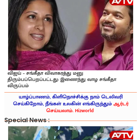
விஜய் – சங்கீதா விவாகரத்து மனு
திரும்பப்பெறப்பட்டது: இணைந்து வாழ சங்கீதா
விருப்பம்
யாழ்ப்பாணம், கிளிநொச்சிக்கு நாம் டெலிவரி
செய்கிறோம், நீங்கள் உலகின் எங்கிருந்தும்
ஆர்டர்
செய்யலாம். Hi2world
Special News :