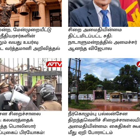
ிமன்ற, மேன்முறையீட்டு
சிறை அமைதியின்மை
 நீதியரசர்களின்
திட்டமிடப்பட்ட சதி:
ும் வயது உயர்வு:
நாடாளுமன்றத்தில் அமைச்சர்
 வர்த்தமானி அறிவித்தல்
ஆனந்த விஜேபால
ேன சிறைச்சாலை
நீர்கொழும்பு பல்லன்சேன
: கலவரத்தைக்
திறந்தவெளிச் சிறைச்சாலையி
டுத்த பொலிஸார்
அமைதியின்மை: கைதிகள் கூ
்புகைப் பிரயோகம்!
மீது ஏறி போராட்டம்