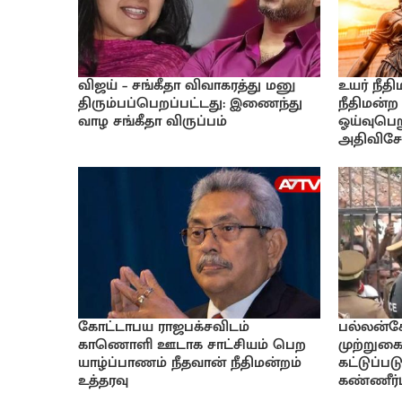
விஜய் – சங்கீதா விவாகரத்து மனு
உயர் நீத
திரும்பப்பெறப்பட்டது: இணைந்து
நீதிமன்ற
வாழ சங்கீதா விருப்பம்
ஓய்வுபெற
அதிவிசேட
கோட்டாபய ராஜபக்சவிடம்
பல்லன்ச
காணொளி ஊடாக சாட்சியம் பெற
முற்றுகை
யாழ்ப்பாணம் நீதவான் நீதிமன்றம்
கட்டுப்ப
உத்தரவு
கண்ணீர்ப