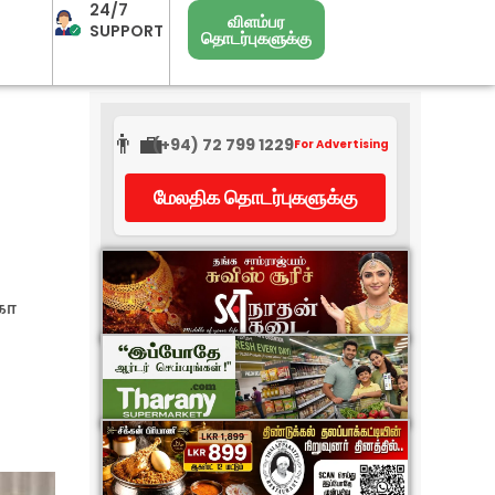
24/7
விளம்பர
SUPPORT
தொடர்புகளுக்கு
👨‍💼
(+94) 72 799 1229
For Advertising
மேலதிக தொடர்புகளுக்கு
கோ