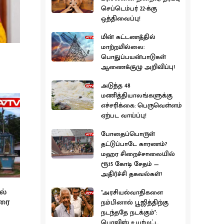
செப்டெம்பர் 22-க்கு
ஒத்திவைப்பு!
மின் கட்டணத்தில்
மாற்றமில்லை:
பொதுப்பயன்பாடுகள்
ஆணைக்குழு அறிவிப்பு!
அடுத்த 48
மணித்தியாலங்களுக்கு
எச்சரிக்கை: பெருவெள்ளம்
ஏற்பட வாய்ப்பு!
போதைப்பொருள்
தட்டுப்பாடே காரணம்?
மஹர சிறைச்சாலையில்
ரூ.15 கோடி சேதம் —
அதிர்ச்சி தகவல்கள்!
ல்
"அரசியல்வாதிகளை
ரை
நம்பினால் பூஜித்திற்கு
நடந்ததே நடக்கும்":
பொலிஸ் உயர்மட்ட