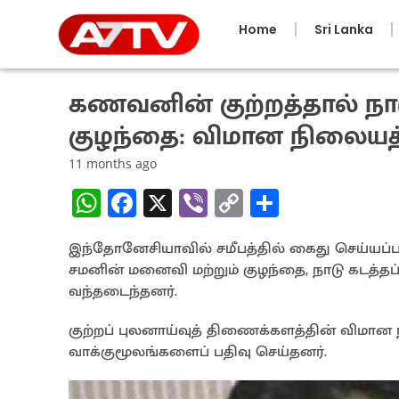
Home
Sri Lanka
கணவனின் குற்றத்தால் நாட
குழந்தை: விமான நிலையத்
11 months ago
W
Fa
X
Vi
C
S
h
ce
b
o
h
இந்தோனேசியாவில் சமீபத்தில் கைது செய்யப்பட்
at
b
er
py
ar
சமனின் மனைவி மற்றும் குழந்தை, நாடு கடத்தப்
sA
o
Li
e
வந்தடைந்தனர்.
p
o
n
குற்றப் புலனாய்வுத் திணைக்களத்தின் விமான 
p
k
k
வாக்குமூலங்களைப் பதிவு செய்தனர்.