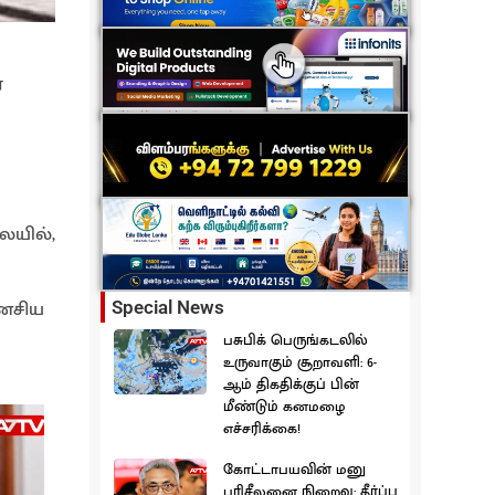
்
ையில்,
னேசிய
Special News
பசுபிக் பெருங்கடலில்
உருவாகும் சூறாவளி: 6-
ஆம் திகதிக்குப் பின்
மீண்டும் கனமழை
எச்சரிக்கை!
கோட்டாபயவின் மனு
பரிசீலனை நிறைவு: தீர்ப்பு