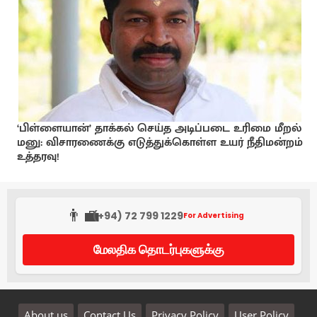
‘பிள்ளையான்’ தாக்கல் செய்த அடிப்படை உரிமை மீறல்
மனு: விசாரணைக்கு எடுத்துக்கொள்ள உயர் நீதிமன்றம்
உத்தரவு!
👨‍💼
(+94) 72 799 1229
For Advertising
மேலதிக தொடர்புகளுக்கு
About us
Contact Us
Privacy Policy
User Policy