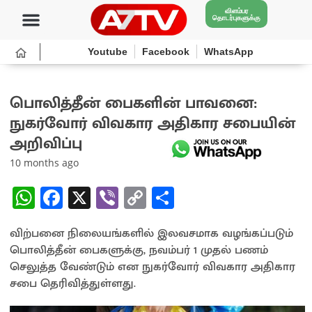
விளம்பர
தொடர்புகளுக்கு
Youtube
Facebook
WhatsApp
பொலித்தீன் பைகளின் பாவனை:
நுகர்வோர் விவகார அதிகார சபையின்
அறிவிப்பு
10 months ago
W
Fa
X
Vi
C
S
h
ce
b
o
h
விற்பனை நிலையங்களில் இலவசமாக வழங்கப்படும்
at
b
er
py
ar
பொலித்தீன் பைகளுக்கு, நவம்பர் 1 முதல் பணம்
sA
o
Li
e
செலுத்த வேண்டும் என நுகர்வோர் விவகார அதிகார
p
o
n
சபை தெரிவித்துள்ளது.
p
k
k