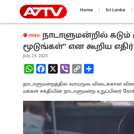
Home
Sri Lanka
நாடாளுமன்றில் கடும்
🔴 VIDEO
மூடுங்கள்” என கூறிய எதிர்
July 23, 2025
W
Fa
X
Vi
C
S
h
ce
b
o
h
நாடாளுமன்றத்தில் வாய்மூல விடைக்கான வின
at
b
er
py
ar
மக்கள் சக்தியின் நாடாளுமன்ற உறுப்பினர் ரோக
sA
o
Li
e
p
o
n
p
k
k