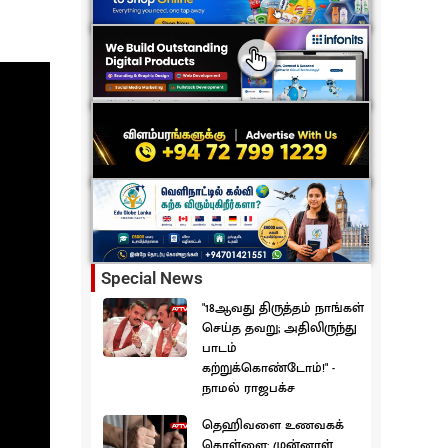
Special News
"18ஆவது திருத்தம் நாங்கள்
செய்த தவறு; அதிலிருந்து
பாடம்
கற்றுக்கொண்டோம்!" -
நாமல் ராஜபக்ச
தெஹிவளை உணவகக்
கொள்ளை: முன்னாள்