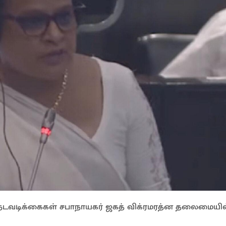
ற நடவடிக்கைகள் சபாநாயகர் ஜகத் விக்ரமரத்ன தலைமையில