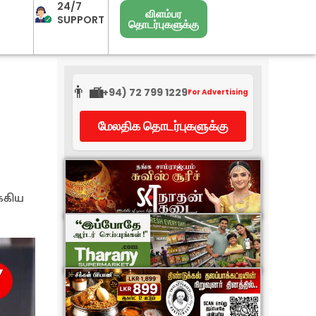
24/7
விளம்பர
SUPPORT
தொடர்புகளுக்கு
👨‍💼
(+94) 72 799 1229
For Advertising
மேலதிக தொடர்புகளுக்கு
்கிய