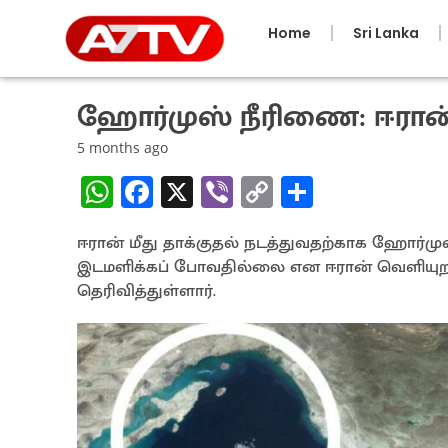
Home
Sri Lanka
ஹோர்முஸ் நீரிணை: ஈரான் வ
5 months ago
W
Fa
X
Vi
C
S
h
ce
b
o
h
ஈரான் மீது தாக்குதல் நடத்துவதற்காக ஹோர்ம
at
b
er
py
ar
இடமளிக்கப் போவதில்லை என ஈரான் வெளியுறவ
sA
o
Li
e
தெரிவித்துள்ளார்.
p
o
n
p
k
k