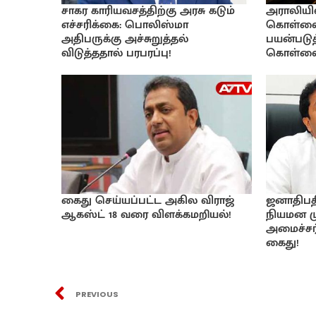
சாகர காரியவசத்திற்கு அரசு கடும்
அராலியில
எச்சரிக்கை: பொலிஸ்மா
கொள்ளை:
அதிபருக்கு அச்சுறுத்தல்
பயன்படுத
விடுத்ததால் பரபரப்பு!
கொள்ள
கைது செய்யப்பட்ட அகில விராஜ்
ஜனாதிபத
ஆகஸ்ட் 18 வரை விளக்கமறியல்!
நியமன ம
அமைச்சர்
கைது!
PREVIOUS