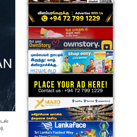
கடல்
்.