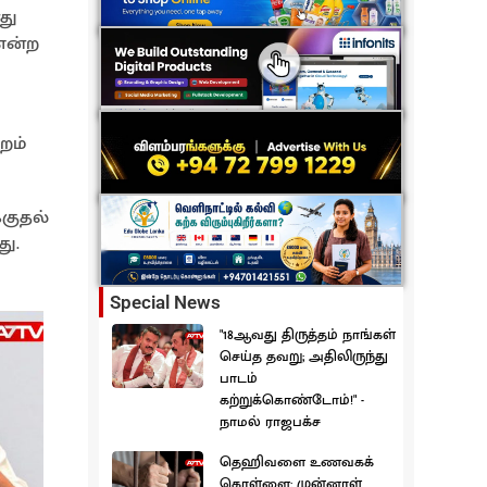
து
என்ற
றம்
குதல்
ு.
Special News
"18ஆவது திருத்தம் நாங்கள்
செய்த தவறு; அதிலிருந்து
பாடம்
கற்றுக்கொண்டோம்!" -
நாமல் ராஜபக்ச
தெஹிவளை உணவகக்
கொள்ளை: முன்னாள்