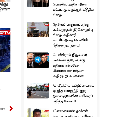
த்து:
பொலிஸ் அதிகாரிகள்
டுள்ள
உட்பட மூவருக்குக் கடூழிய
சிறை!
தேசியப் பாதுகாப்பிற்கு
அச்சுறுத்தல்: நீர்கொழும்பு
சிறை அதிகாரி
சாட்சியத்தை வெளியிட
நீதிமன்றம் தடை!
டெலிகிராம் நிறுவனர்
பாவெல் துரோவுக்கு
எதிராக சர்வதேச
பிடியாணை: ரஷ்யா
அதிரடி நடவடிக்கை!
A9 வீதியில் கட்டுப்பாட்டை
!
இழந்த பாரவூர்தி: இரு
இளைஞர்களின் உயிரைப்
பறித்த சோகம்!
EXT
'பிள்ளையான்' தாக்கல்
செய்த அடிப்படை உரிமை