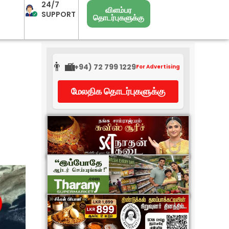
24/7
விளம்பர
SUPPORT
தொடர்புகளுக்கு
👨‍💼
(+94) 72 799 1229
For Advertising
மேலதிக தொடர்புகளுக்கு