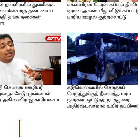
் நள்ளிரவில் துணிகரக்
எக்ஸ்பிரஸ் பேர்ள் கப்பல் தீ விப
 மின்சாரத் தடையைப்
டிரான் அலஸ் மீது விடுக்கப்பட்
்தி தங்க நகைகள்
பாரிய ஊழல் குற்றச்சாட்டு
ை!
ி செயலக ஊழியர்
கடுவெலையில் சொகுசுப்
ுறைக்கேடு: முன்னாள்
பேருந்துக்குத் தீவைத்த மர்ம
 அகில விராஜ் காரியவசம்
நபர்கள்: ஓட்டுநர், நடத்துனர்
அதிர்ஷ்டவசமாக உயிர் தப்பினர்
N