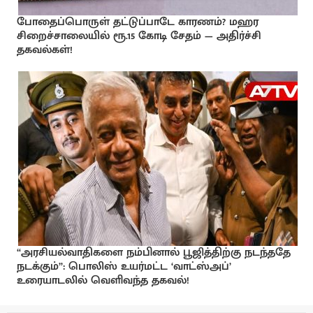
போதைப்பொருள் தட்டுப்பாடே காரணம்? மஹர
சிறைச்சாலையில் ரூ.15 கோடி சேதம் — அதிர்ச்சி
தகவல்கள்!
“அரசியல்வாதிகளை நம்பினால் பூஜித்திற்கு நடந்ததே
நடக்கும்”: பொலிஸ் உயர்மட்ட ‘வாட்ஸ்அப்’
உரையாடலில் வெளிவந்த தகவல்!