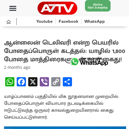
விளம்பர
தொடர்புகளுக்கு
Youtube
Facebook
WhatsApp
ஆன்லைன் டெலிவரி என்ற பெயரில்
போதைப்பொருள் கடத்தல்: யாழில் 1,800
போதை மாத்திரைகளுடன் நபர் கைது!
2 months ago
W
Fa
X
Vi
C
S
h
ce
b
o
h
யாழ்ப்பாணம் பகுதியில் மிக நூதனமான முறையில்
at
b
er
py
ar
போதைப்பொருள் வியாபார நடவடிக்கையில்
sA
o
Li
e
ஈடுபட்டுவந்த ஒருவர் காவல்துறையினரால் கைது
p
o
n
செய்யப்பட்டுள்ளார்.
p
k
k