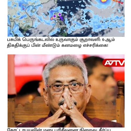
பசுபிக் பெருங்கடலில் உருவாகும் சூறாவளி: 6-ஆம்
திகதிக்குப் பின் மீண்டும் கனமழை எச்சரிக்கை!
கோட்டாபயவின் மனு பரிசீலனை நிறைவு: தீர்ப்பு