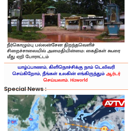
நீர்கொழும்பு பல்லன்சேன திறந்தவெளிச்
சிறைச்சாலையில் அமைதியின்மை: கைதிகள் கூரை
மீது ஏறி போராட்டம்
யாழ்ப்பாணம், கிளிநொச்சிக்கு நாம் டெலிவரி
செய்கிறோம், நீங்கள் உலகின் எங்கிருந்தும்
ஆர்டர்
செய்யலாம். Hi2world
Special News :