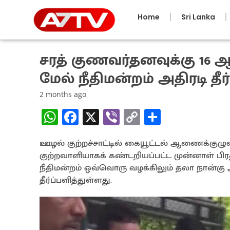
Home
Sri Lanka
சரத் குணவர்தனவுக்கு 16 
மேல் நீதிமன்றம் அதிரடி தீர்ப
2 months ago
W
Fa
X
Vi
C
S
h
ce
b
o
h
ஊழல் குற்றச்சாட்டில் கையூட்டல் ஆணைக்குழுவ
at
b
er
py
ar
குற்றவாளியாகக் கண்டறியப்பட்ட முன்னாள் பி
sA
o
Li
e
நீதிமன்றம் ஒவ்வொரு வழக்கிலும் தலா நான்க
p
o
n
தீர்ப்பளித்துள்ளது.
p
k
k