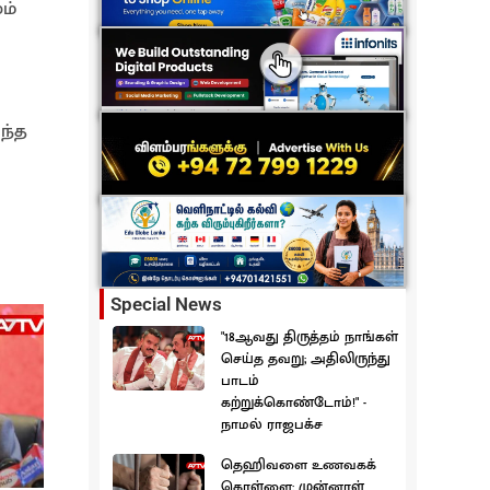
ம்
ந்த
Special News
"18ஆவது திருத்தம் நாங்கள்
செய்த தவறு; அதிலிருந்து
பாடம்
கற்றுக்கொண்டோம்!" -
நாமல் ராஜபக்ச
தெஹிவளை உணவகக்
கொள்ளை: முன்னாள்