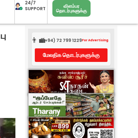
24/7
விளம்பர
SUPPORT
தொடர்புகளுக்கு
பு
👨‍💼
(+94) 72 799 1229
For Advertising
மேலதிக தொடர்புகளுக்கு