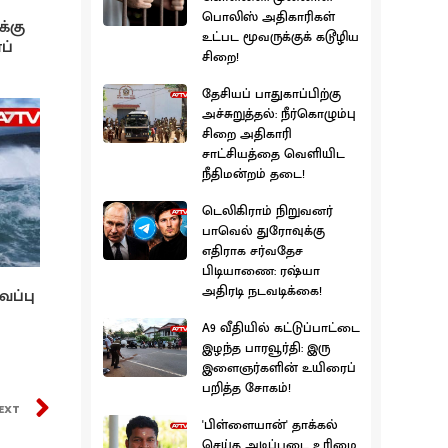
பொலிஸ் அதிகாரிகள்
க்கு
உட்பட மூவருக்குக் கடூழிய
ப்
சிறை!
தேசியப் பாதுகாப்பிற்கு
அச்சுறுத்தல்: நீர்கொழும்பு
சிறை அதிகாரி
சாட்சியத்தை வெளியிட
நீதிமன்றம் தடை!
டெலிகிராம் நிறுவனர்
பாவெல் துரோவுக்கு
எதிராக சர்வதேச
பிடியாணை: ரஷ்யா
அதிரடி நடவடிக்கை!
வப்பு
A9 வீதியில் கட்டுப்பாட்டை
இழந்த பாரவூர்தி: இரு
இளைஞர்களின் உயிரைப்
பறித்த சோகம்!
EXT
'பிள்ளையான்' தாக்கல்
செய்த அடிப்படை உரிமை