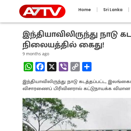
Home
Sri Lanka
இந்தியாவிலிருந்து நாடு 
நிலையத்தில் கைது!
9 months ago
W
Fa
X
Vi
C
S
h
ce
b
o
h
இந்தியாவிலிருந்து நாடு கடத்தப்பட்ட, இலங்க
at
b
er
py
ar
விசாரணைப் பிரிவினரால் கட்டுநாயக்க விமான 
sA
o
Li
e
p
o
n
p
k
k