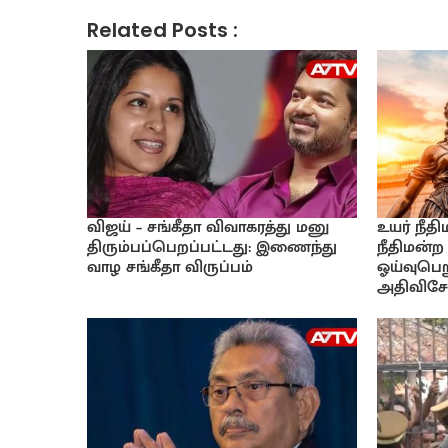
Related Posts :
விஜய் – சங்கீதா விவாகரத்து மனு
உயர் நீத
திரும்பப்பெறப்பட்டது: இணைந்து
நீதிமன்ற
வாழ சங்கீதா விருப்பம்
ஓய்வுபெற
அதிவிசேட