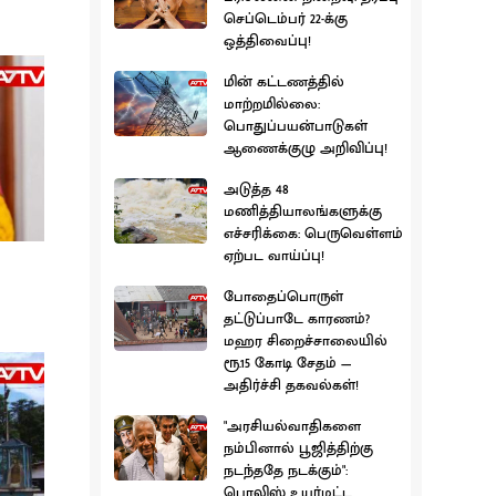
செப்டெம்பர் 22-க்கு
ஒத்திவைப்பு!
மின் கட்டணத்தில்
மாற்றமில்லை:
பொதுப்பயன்பாடுகள்
ஆணைக்குழு அறிவிப்பு!
அடுத்த 48
மணித்தியாலங்களுக்கு
எச்சரிக்கை: பெருவெள்ளம்
ஏற்பட வாய்ப்பு!
போதைப்பொருள்
தட்டுப்பாடே காரணம்?
மஹர சிறைச்சாலையில்
ரூ.15 கோடி சேதம் —
அதிர்ச்சி தகவல்கள்!
"அரசியல்வாதிகளை
நம்பினால் பூஜித்திற்கு
நடந்ததே நடக்கும்":
பொலிஸ் உயர்மட்ட