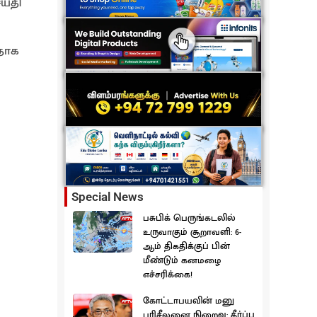
ய்தி
ளதாக
Special News
பசுபிக் பெருங்கடலில்
உருவாகும் சூறாவளி: 6-
ஆம் திகதிக்குப் பின்
மீண்டும் கனமழை
எச்சரிக்கை!
கோட்டாபயவின் மனு
பரிசீலனை நிறைவு: தீர்ப்பு