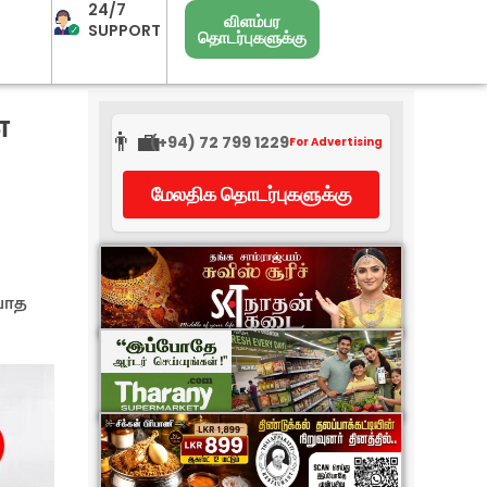
24/7
விளம்பர
SUPPORT
தொடர்புகளுக்கு
ன
👨‍💼
(+94) 72 799 1229
For Advertising
மேலதிக தொடர்புகளுக்கு
வாத