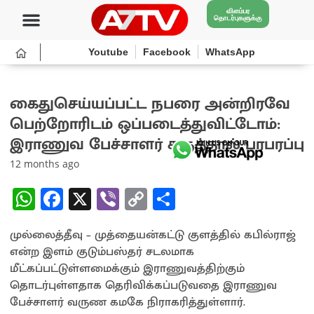
விளம்பர
தொடர்புகளுக்கு
Youtube
Facebook
WhatsApp
கைதுசெய்யப்பட்ட நபரை அன்றிரவே
பெற்றோரிடம் ஒப்படைத்துவிட்டோம்:
இராணுவ பேச்சாளர் கருத்தால் பரபரப்பு
12 months ago
W
Fa
X
Vi
C
S
h
ce
b
o
h
முல்லைத்தீவு – முத்தையன்கட்டு குளத்தில் கபில்ராஜ்
at
b
er
py
ar
என்ற இளம் குடும்பஸ்தர் சடலமாக
sA
o
Li
e
மீட்கப்பட்டுள்ளமைக்கும் இராணுவத்திற்கும்
p
o
n
தொடர்புள்ளதாக தெரிவிக்கப்படுவதை இராணுவ
பேச்சாளர் வருண கமகே நிராகரித்துள்ளார்.
p
k
k