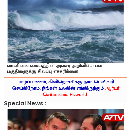
வானிலை மையத்தின் அவசர அறிவிப்பு: பல
பகுதிகளுக்கு சிவப்பு எச்சரிக்கை!
யாழ்ப்பாணம், கிளிநொச்சிக்கு நாம் டெலிவரி
செய்கிறோம், நீங்கள் உலகின் எங்கிருந்தும்
ஆர்டர்
செய்யலாம். Hi2world
Special News :