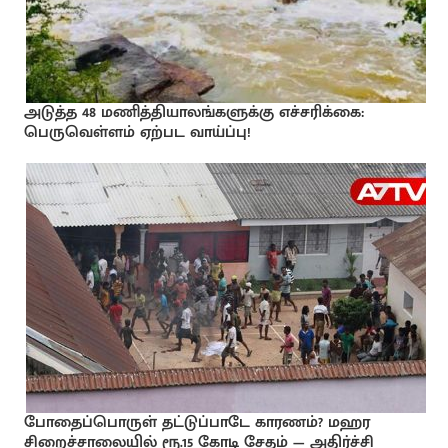
அடுத்த 48 மணித்தியாலங்களுக்கு எச்சரிக்கை:
பெருவெள்ளம் ஏற்பட வாய்ப்பு!
போதைப்பொருள் தட்டுப்பாடே காரணம்? மஹர
சிறைச்சாலையில் ரூ.15 கோடி சேதம் — அதிர்ச்சி