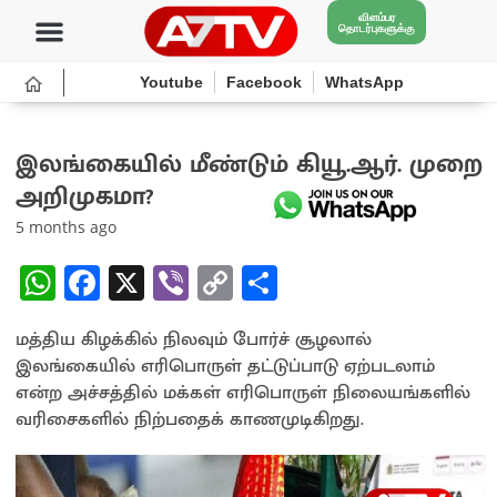
விளம்பர
தொடர்புகளுக்கு
Youtube
Facebook
WhatsApp
இலங்கையில் மீண்டும் கியூ.ஆர். முறை
அறிமுகமா?
5 months ago
W
Fa
X
Vi
C
S
h
ce
b
o
h
மத்திய கிழக்கில் நிலவும் போர்ச் சூழலால்
at
b
er
py
ar
இலங்கையில் எரிபொருள் தட்டுப்பாடு ஏற்படலாம்
sA
o
Li
e
என்ற அச்சத்தில் மக்கள் எரிபொருள் நிலையங்களில்
p
o
n
வரிசைகளில் நிற்பதைக் காணமுடிகிறது.
p
k
k