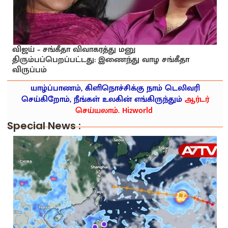
விஜய் – சங்கீதா விவாகரத்து மனு
திரும்பப்பெறப்பட்டது: இணைந்து வாழ சங்கீதா
விருப்பம்
யாழ்ப்பாணம், கிளிநொச்சிக்கு நாம் டெலிவரி
செய்கிறோம், நீங்கள் உலகின் எங்கிருந்தும்
ஆர்டர்
செய்யலாம். Hi2world
Special News :