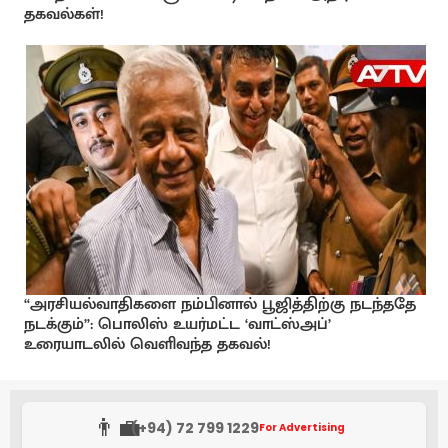
தகவல்கள்!
“அரசியல்வாதிகளை நம்பினால் பூஜித்திற்கு நடந்ததே
நடக்கும்”: பொலிஸ் உயர்மட்ட ‘வாட்ஸ்அப்’
உரையாடலில் வெளிவந்த தகவல்!
👨‍💼
(+94) 72 799 1229
For Advertising