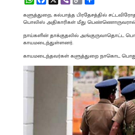
h
ce
b
o
h
களுத்துறை, கல்பாத்த பிரதேசத்தில் சட்டவ
at
b
er
py
ar
பொலிஸ் அதிகாரிகள் மீது பெண்ணொருவரால் எட்
sA
o
Li
e
p
o
n
நாய்களின் தாக்குதலில் அங்குருவாதொட்ட பொ
காயமடைந்துள்ளனர்.
p
k
k
காயமடைந்தவர்கள் களுத்துறை நாகொட பொது 