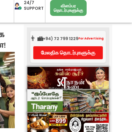
24/7
விளம்பர
SUPPORT
தொடர்புகளுக்கு
க
👨‍💼
(+94) 72 799 1229
For Advertising
்!
மேலதிக தொடர்புகளுக்கு