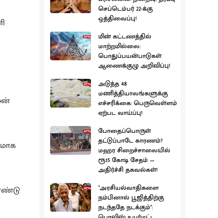
செப்டெம்பர் 22-க்கு
ஒத்திவைப்பு!
னி
மின் கட்டணத்தில்
மாற்றமில்லை:
பொதுப்பயன்பாடுகள்
ஆணைக்குழு அறிவிப்பு!
அடுத்த 48
மணித்தியாலங்களுக்கு
மன்
எச்சரிக்கை: பெருவெள்ளம்
ஏற்பட வாய்ப்பு!
போதைப்பொருள்
தட்டுப்பாடே காரணம்?
ணமாக
மஹர சிறைச்சாலையில்
ரூ.15 கோடி சேதம் —
அதிர்ச்சி தகவல்கள்!
"அரசியல்வாதிகளை
ண்டு
நம்பினால் பூஜித்திற்கு
நடந்ததே நடக்கும்":
பொலிஸ் உயர்மட்ட