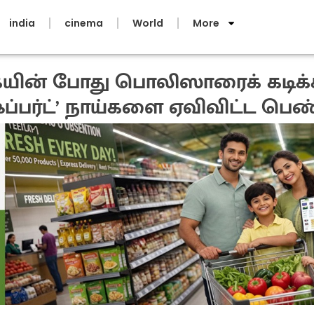
india
cinema
World
More
யின் போது பொலிஸாரைக் கடிக்
்பர்ட்’ நாய்களை ஏவிவிட்ட பெண