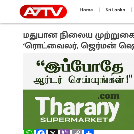
Home
Sri Lanka
மதுபான நிலைய முற்றுகை
‘ரொட்வைலர், ஜெர்மன் ஷெப
1 month ago
W
Fa
X
Vi
C
S