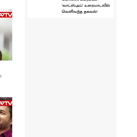
'வாட்ஸ்அப்' உரையாடலில்
வெளிவந்த தகவல்!
: