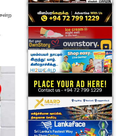
ென்ற
்