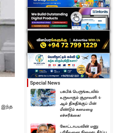
Special News
பசுபிக் பெருங்கடலில்
உருவாகும் சூறாவளி: 6-
ஆம் திகதிக்குப் பின்
 இந்த
மீண்டும் கனமழை
எச்சரிக்கை!
கோட்டாபயவின் மனு
பரிசீலனை நிறைவு: தீர்ப்பு