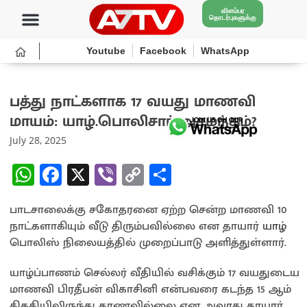
விளம்பர
தொடர்புகளுக்கு
Youtube
Facebook
WhatsApp
பத்து நாட்களாக 17 வயது மாணவி
மாயம்: யாழ்.பொலிசார் அசமந்தம்?
July 28, 2025
W
Fa
X
Vi
C
S
h
ce
b
o
h
பாடசாலைக்கு சகோதரனை ஏற்ற சென்ற மாணவி 10
at
b
er
py
ar
நாட்களாகியும் வீடு திரும்பவில்லை என தாயார்
யாழ்
sA
o
Li
e
பொலிஸ் நிலையத்தில் முறைப்பாடு அளித்துள்ளார்.
p
o
n
யாழ்ப்பாணம் செல்லர் வீதியில் வசிக்கும் 17 வயதுடைய
p
k
k
மாணவி பிரதீபன் விகாசினி என்பவரை கடந்த 15 ஆம்
திகதியிலிருந்து காணவில்லை என அவரது தாயார்