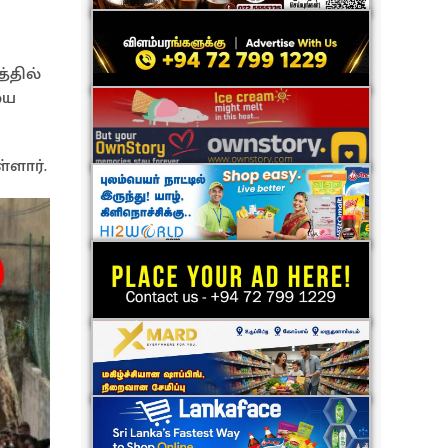
்தில்
யை
்ளார்.