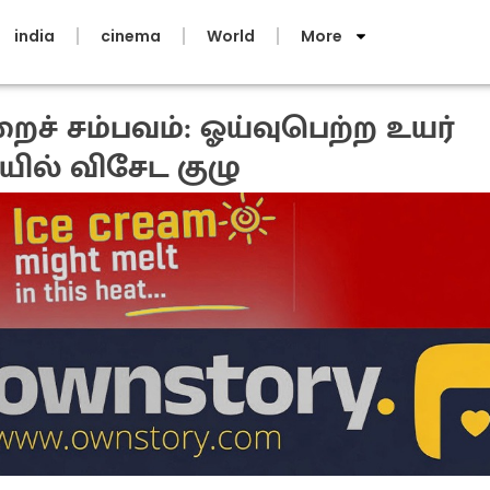
india
cinema
World
More
ைச் சம்பவம்: ஓய்வுபெற்ற உயர்
ில் விசேட குழு