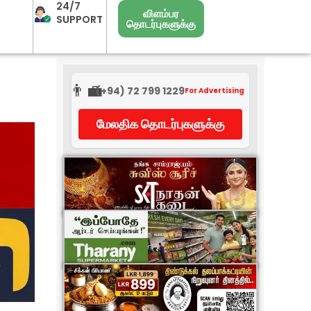
24/7
விளம்பர
SUPPORT
தொடர்புகளுக்கு
👨‍💼
(+94) 72 799 1229
For Advertising
மேலதிக தொடர்புகளுக்கு