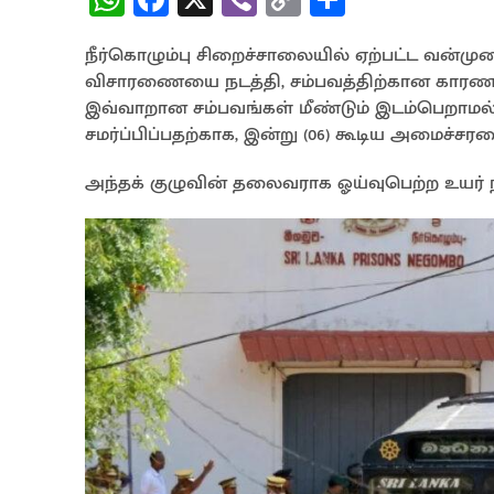
h
ce
b
o
h
நீர்கொழும்பு சிறைச்சாலையில் ஏற்பட்ட வன்ம
at
b
er
py
ar
விசாரணையை நடத்தி, சம்பவத்திற்கான காரணங்க
sA
o
Li
e
இவ்வாறான சம்பவங்கள் மீண்டும் இடம்பெறாம
p
o
n
சமர்ப்பிப்பதற்காக, இன்று (06) கூடிய அமைச
p
k
k
அந்தக் குழுவின் தலைவராக ஓய்வுபெற்ற உயர் நீ