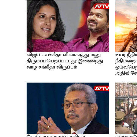
விஜய் – சங்கீதா விவாகரத்து மனு
உயர் நீத
திரும்பப்பெறப்பட்டது: இணைந்து
நீதிமன்ற
வாழ சங்கீதா விருப்பம்
ஓய்வுபெற
அதிவிசேட
கோட்டாபய ராஜபக்சவிடம்
பல்லன்ச