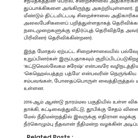
சந்தேகத்தின் பேரில், சிறைச்சாலை அதிகாரிகள
துப்பாக்கிகளை அங்கிருந்து அகற்றியுள்ளனர
மீண்டும் திட்டமிட்டபடி சிறைச்சாலை அதிகார
அலைபேசிகளைப் பறித்துள்ளதாகத் தெரிவிக்கப்
நடைமுறைகளுக்கு எதிர்ப்புத் தெரிவித்தே அவர்
பிரிவினர் தெரிவிக்கின்றனர்.
இந்த மோதல் ஏற்பட்ட சிறைச்சாலையில் பல்வேற
உறுப்பினர்கள் இருப்பதாகவும் குறிப்பிடப்ப
‘கட்டுவெல்லேகம சுரேஷ்’ என்பவரே வழிநடத்தியதா
‘கெஹெல்பத்தற பத்மே’ என்பவரின் நெருங்கிய 
சம்பவங்கள், போதைப்பொருள் வைத்திருத்தல் மற்
உள்ளன.
2016-ஆம் ஆண்டு நாரம்மல பகுதியில் உள்ள வி
தாக்கி, கட்டிவைத்துவிட்டு, தூபிக்கு சேதம் விளை
மேல் நீதிமன்றத்தில் இவருக்கு எதிரான வழக்
நீர்கொழும்பு நீதவான் நீதிமன்ற வழக்கின் அட
Related Posts :