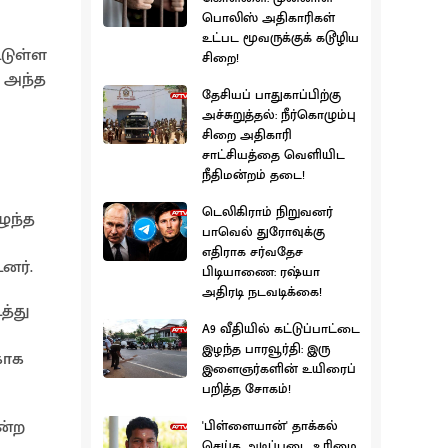
பொலிஸ் அதிகாரிகள்
உட்பட மூவருக்குக் கடூழிய
்டுள்ள
சிறை!
. அந்த
தேசியப் பாதுகாப்பிற்கு
அச்சுறுத்தல்: நீர்கொழும்பு
சிறை அதிகாரி
சாட்சியத்தை வெளியிட
நீதிமன்றம் தடை!
டெலிகிராம் நிறுவனர்
ழுந்த
பாவெல் துரோவுக்கு
எதிராக சர்வதேச
னர்.
பிடியாணை: ரஷ்யா
அதிரடி நடவடிக்கை!
த்து
A9 வீதியில் கட்டுப்பாட்டை
இழந்த பாரவூர்தி: இரு
காக
இளைஞர்களின் உயிரைப்
பறித்த சோகம்!
ன்ற
'பிள்ளையான்' தாக்கல்
செய்த அடிப்படை உரிமை