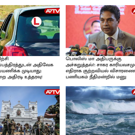
ற்சி
பொலிஸ் மா அதிபருக்கு
பத்திரத்துடன் அதிவேக
அச்சுறுத்தல்?: சாகர காரியவசமு
 பயணிக்க முடியாது:
எதிராக குற்றவியல் விசாரணை
ை அதிரடி உத்தரவு!
பணியகம் நீதிமன்றில் மனு