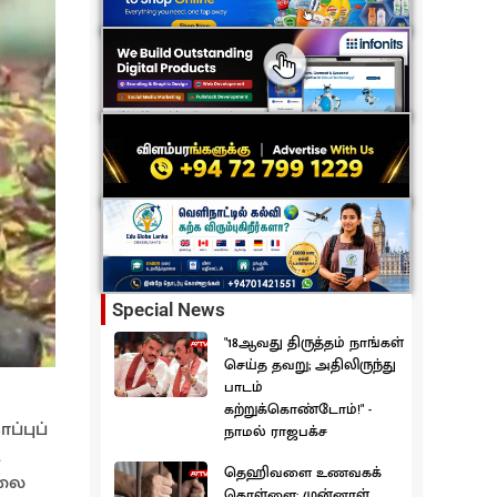
Special News
"18ஆவது திருத்தம் நாங்கள்
செய்த தவறு; அதிலிருந்து
பாடம்
கற்றுக்கொண்டோம்!" -
்புப்
நாமல் ராஜபக்ச
தெஹிவளை உணவகக்
ாலை
கொள்ளை: முன்னாள்