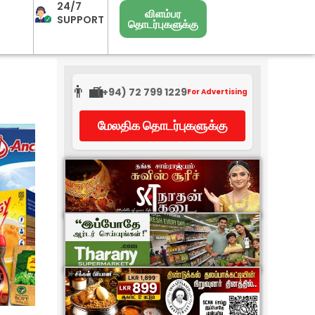
24/7
விளம்பர
SUPPORT
தொடர்புகளுக்கு
👨‍💼
(+94) 72 799 1229
For Advertising
மேலதிக தொடர்புகளுக்கு