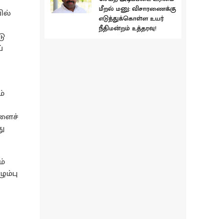
மீறல் மனு: விசாரணைக்கு
ில்
எடுத்துக்கொள்ள உயர்
நீதிமன்றம் உத்தரவு!
டு
்
்
்ளைச்
து
ம்
ும்பு