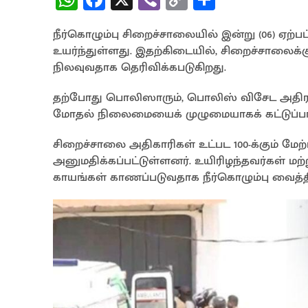
h
ce
b
o
h
நீர்கொழும்பு சிறைச்சாலையில் இன்று (06) ஏற
at
b
er
py
ar
உயர்ந்துள்ளது. இதற்கிடையில், சிறைச்சாலைக்
sA
o
Li
e
நிலவுவதாக தெரிவிக்கபடுகிறது.
p
o
n
தற்போது பொலிஸாரும், பொலிஸ் விசேட அதிரடி
p
k
k
மோதல் நிலைமையைக் முழுமையாகக் கட்டுப்பாட்
சிறைச்சாலை அதிகாரிகள் உட்பட 100-க்கும் ம
அனுமதிக்கப்பட்டுள்ளனர். உயிரிழந்தவர்கள் மற்ற
காயங்கள் காணப்படுவதாக நீர்கொழும்பு வைத்