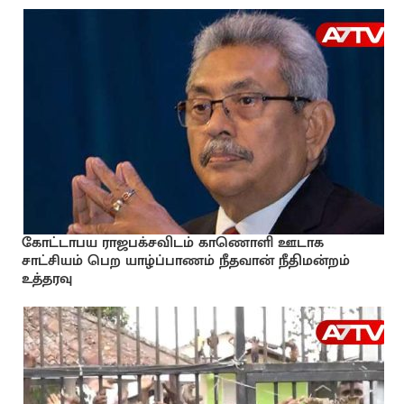
கோட்டாபய ராஜபக்சவிடம் காணொளி ஊடாக
சாட்சியம் பெற யாழ்ப்பாணம் நீதவான் நீதிமன்றம்
உத்தரவு