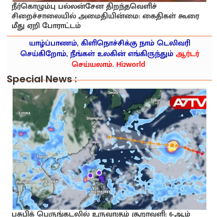
நீர்கொழும்பு பல்லன்சேன திறந்தவெளிச்
சிறைச்சாலையில் அமைதியின்மை: கைதிகள் கூரை
மீது ஏறி போராட்டம்
யாழ்ப்பாணம், கிளிநொச்சிக்கு நாம் டெலிவரி
செய்கிறோம், நீங்கள் உலகின் எங்கிருந்தும்
ஆர்டர்
செய்யலாம். Hi2world
Special News :
பசுபிக் பெருங்கடலில் உருவாகும் சூறாவளி: 6-ஆம்