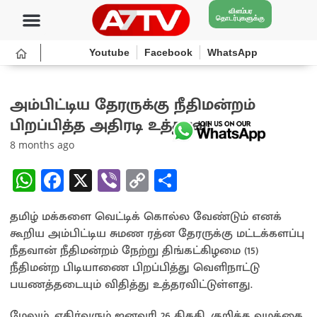
விளம்பர
தொடர்புகளுக்கு
Youtube
Facebook
WhatsApp
அம்பிட்டிய தேரருக்கு நீதிமன்றம்
பிறப்பித்த அதிரடி உத்தரவு!
8 months ago
W
Fa
X
Vi
C
S
h
ce
b
o
h
தமிழ் மக்களை வெட்டிக் கொல்ல வேண்டும் எனக்
at
b
er
py
ar
கூறிய அம்பிட்டிய சுமண ரத்ன தேரருக்கு மட்டக்களப்பு
sA
o
Li
e
நீதவான் நீதிமன்றம் நேற்று திங்கட்கிழமை (15)
p
o
n
நீதிமன்ற பிடியாணை பிறப்பித்து வெளிநாட்டு
பயணத்தடையும் விதித்து உத்தரவிட்டுள்ளது.
p
k
k
மேலும், எதிர்வரும் ஜனவரி 26 திகதி, குறித்த வழக்கை