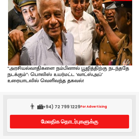
“அரசியல்வாதிகளை நம்பினால் பூஜித்திற்கு நடந்ததே
நடக்கும்”: பொலிஸ் உயர்மட்ட ‘வாட்ஸ்அப்’
உரையாடலில் வெளிவந்த தகவல்!
👨‍💼
(+94) 72 799 1229
For Advertising
மேலதிக தொடர்புகளுக்கு