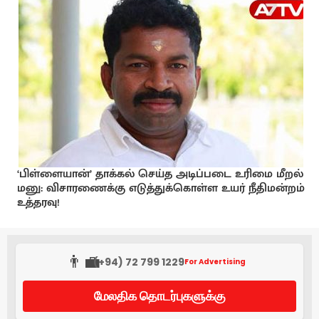
‘பிள்ளையான்’ தாக்கல் செய்த அடிப்படை உரிமை மீறல்
மனு: விசாரணைக்கு எடுத்துக்கொள்ள உயர் நீதிமன்றம்
உத்தரவு!
👨‍💼
(+94) 72 799 1229
For Advertising
மேலதிக தொடர்புகளுக்கு