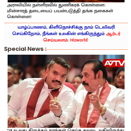
அராலியில் நள்ளிரவில் துணிகரக் கொள்ளை:
மின்சாரத் தடையைப் பயன்படுத்தி தங்க நகைகள்
கொள்ளை!
யாழ்ப்பாணம், கிளிநொச்சிக்கு நாம் டெலிவரி
செய்கிறோம், நீங்கள் உலகின் எங்கிருந்தும்
ஆர்டர்
செய்யலாம். Hi2world
Special News :
“18ஆவது திருத்தம் நாங்கள் செய்த தவறு; அதிலிருந்து