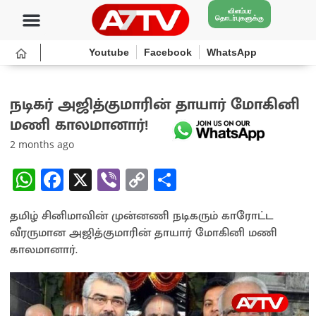
விளம்பர
தொடர்புகளுக்கு
Youtube
Facebook
WhatsApp
நடிகர் அஜித்குமாரின் தாயார் மோகினி
மணி காலமானார்!
2 months ago
W
Fa
X
Vi
C
S
h
ce
b
o
h
தமிழ் சினிமாவின் முன்னணி நடிகரும் காரோட்ட
at
b
er
py
ar
வீரருமான அஜித்குமாரின் தாயார் மோகினி மணி
sA
o
Li
e
காலமானார்.
p
o
n
p
k
k