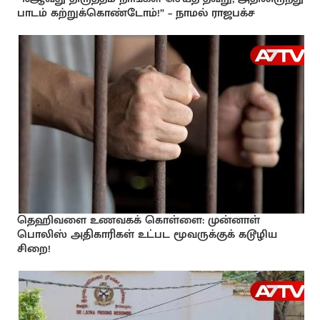
பாடம் கற்றுக்கொண்டோம்!” – நாமல் ராஜபக்ச
தெஹிவளை உணவகக் கொள்ளை: முன்னாள்
பொலிஸ் அதிகாரிகள் உட்பட மூவருக்குக் கடூழிய
சிறை!