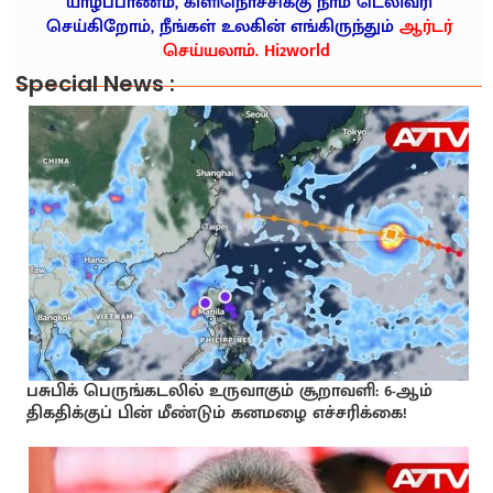
யாழ்ப்பாணம், கிளிநொச்சிக்கு நாம் டெலிவரி
செய்கிறோம், நீங்கள் உலகின் எங்கிருந்தும்
ஆர்டர்
செய்யலாம். Hi2world
Special News :
பசுபிக் பெருங்கடலில் உருவாகும் சூறாவளி: 6-ஆம்
திகதிக்குப் பின் மீண்டும் கனமழை எச்சரிக்கை!