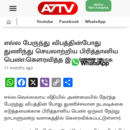
விளம்பர
தொடர்புகளுக்கு
Youtube
Facebook
WhatsApp
எல்ல பேருந்து விபத்தின்போது
துணிந்து செயலாற்றிய பிரித்தானிய
பெண்:கௌரவித்த இலங்கை அரசு
11 months ago
W
Fa
X
Vi
C
S
h
ce
b
o
h
எல்ல-வெல்லவாய வீதியில் அண்மையில் நேர்ந்த
at
b
er
py
ar
பேருந்து விபத்தின் போது துணிச்சலான நடவடிக்கை
sA
o
Li
e
எடுத்தமைக்காக பிரித்தானிய பெண் ஒருவர் நேற்று
p
o
n
நாடாளுமன்ற வளாகத்தில் கௌரவிக்கப்பட்டுள்ளார்.
p
k
k