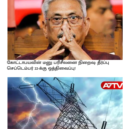
கோட்டாபயவின் மனு பரிசீலனை நிறைவு: தீர்ப்பு
செப்டெம்பர் 22-க்கு ஒத்திவைப்பு!