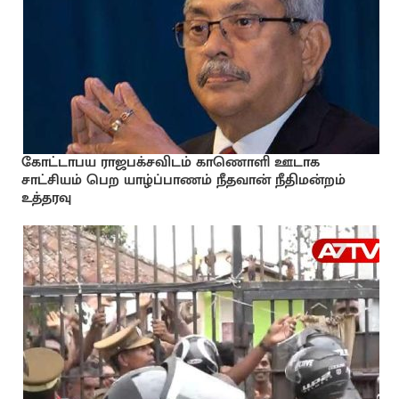
கோட்டாபய ராஜபக்சவிடம் காணொளி ஊடாக
சாட்சியம் பெற யாழ்ப்பாணம் நீதவான் நீதிமன்றம்
உத்தரவு