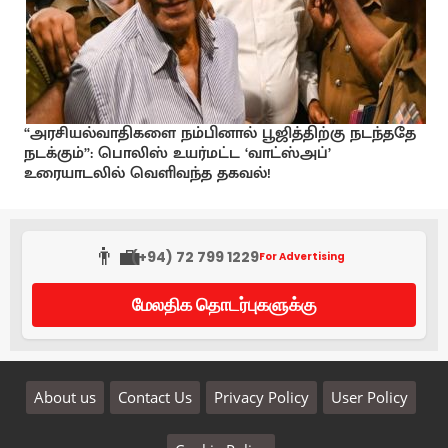
“அரசியல்வாதிகளை நம்பினால் பூஜித்திற்கு நடந்ததே
நடக்கும்”: பொலிஸ் உயர்மட்ட ‘வாட்ஸ்அப்’
உரையாடலில் வெளிவந்த தகவல்!
👨‍💼
(+94) 72 799 1229
For Advertising
மேலதிக தொடர்புகளுக்கு
About us
Contact Us
Privacy Policy
User Policy