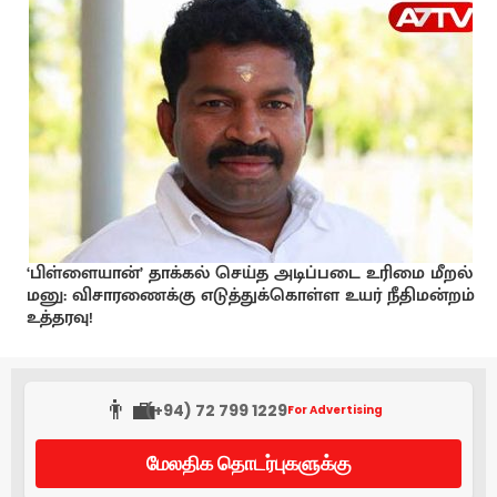
‘பிள்ளையான்’ தாக்கல் செய்த அடிப்படை உரிமை மீறல்
மனு: விசாரணைக்கு எடுத்துக்கொள்ள உயர் நீதிமன்றம்
உத்தரவு!
👨‍💼
(+94) 72 799 1229
For Advertising
மேலதிக தொடர்புகளுக்கு