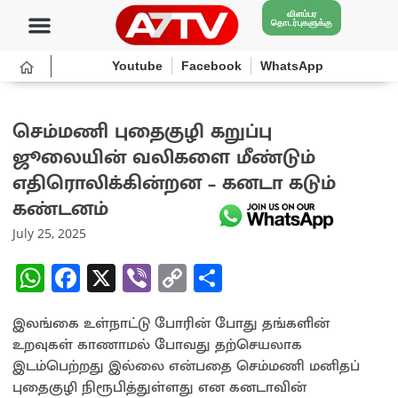
விளம்பர
தொடர்புகளுக்கு
Youtube
Facebook
WhatsApp
செம்மணி புதைகுழி கறுப்பு
ஜூலையின் வலிகளை மீண்டும்
எதிரொலிக்கின்றன – கனடா கடும்
கண்டனம்
July 25, 2025
W
Fa
X
Vi
C
S
h
ce
b
o
h
இலங்கை உள்நாட்டு போரின் போது தங்களின்
at
b
er
py
ar
உறவுகள் காணாமல் போவது தற்செயலாக
sA
o
Li
e
இடம்பெற்றது இல்லை என்பதை செம்மணி மனிதப்
p
o
n
புதைகுழி நிரூபித்துள்ளது என கனடாவின்