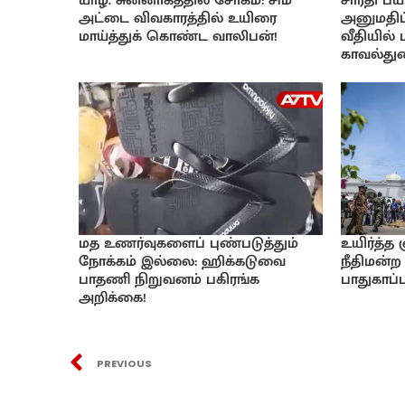
யாழ். சுன்னாகத்தில் சோகம்: சிம்
சாரதி பயி
அட்டை விவகாரத்தில் உயிரை
அனுமதிப்
மாய்த்துக் கொண்ட வாலிபன்!
வீதியில்
காவல்துற
மத உணர்வுகளைப் புண்படுத்தும்
உயிர்த்த
நோக்கம் இல்லை: ஹிக்கடுவை
நீதிமன்ற 
பாதணி நிறுவனம் பகிரங்க
பாதுகாப்பு
அறிக்கை!
PREVIOUS