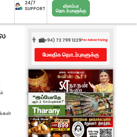
24/7
விளம்பர
SUPPORT
தொடர்புகளுக்கு
லை
👨‍💼
(+94) 72 799 1229
For Advertising
மேலதிக தொடர்புகளுக்கு
ு
ம்
்கள்