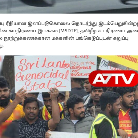
்பு ரீதியான இனப்படுகொலை தொடர்ந்து இடம்பெறுகின்றத
 சுயநிர்ணய இயக்கம் [MSDTE], தமிழீழ சுயநிர்ணய அமை
ல நூற்றுக்கணக்கான மக்களின் பங்கெடுப்புடன் கறுப்பு
ு.