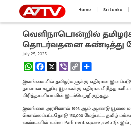
Home
Sri Lanka
வெளிநாடொன்றில் தமிழர
தொடர்வதனை கண்டித்து ப
July 25, 2025
W
Fa
X
Vi
C
S
h
ce
b
o
h
இலங்கையில் தமிழர்களுக்கு எதிரான இனப்பட
at
b
er
py
ar
நாளான கறுப்பு யூலைக்கு எதிராக பிரித்தானியா
sA
o
Li
e
பிரித்தானியாவில் இடம்பெற்றிருந்தது.
p
o
n
இலங்கை அரசினால் 1993 ஆம் ஆண்டு யூலை மாதம
p
k
k
கொல்லப்பட்டதோடு 150,000 மேற்பட்ட தமிழ் மக்க
லண்டனில் உள்ள Parliment square ,sw1p 3jx இல் 