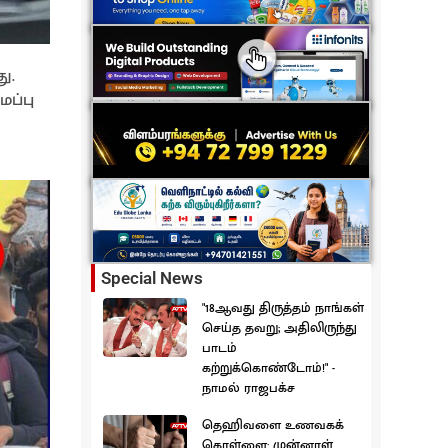
ு.
ப்பு
Special News
"18ஆவது திருத்தம் நாங்கள்
செய்த தவறு; அதிலிருந்து
பாடம்
கற்றுக்கொண்டோம்!" -
நாமல் ராஜபக்ச
தெஹிவளை உணவகக்
கொள்ளை: முன்னாள்