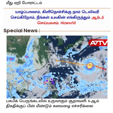
மீது ஏறி போராட்டம்
யாழ்ப்பாணம், கிளிநொச்சிக்கு நாம் டெலிவரி
செய்கிறோம், நீங்கள் உலகின் எங்கிருந்தும்
ஆர்டர்
செய்யலாம். Hi2world
Special News :
பசுபிக் பெருங்கடலில் உருவாகும் சூறாவளி: 6-ஆம்
திகதிக்குப் பின் மீண்டும் கனமழை எச்சரிக்கை!