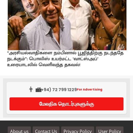
“அரசியல்வாதிகளை நம்பினால் பூஜித்திற்கு நடந்ததே
நடக்கும்”: பொலிஸ் உயர்மட்ட ‘வாட்ஸ்அப்’
உரையாடலில் வெளிவந்த தகவல்!
👨‍💼
(+94) 72 799 1229
For Advertising
மேலதிக தொடர்புகளுக்கு
About us
Contact Us
Privacy Policy
User Policy