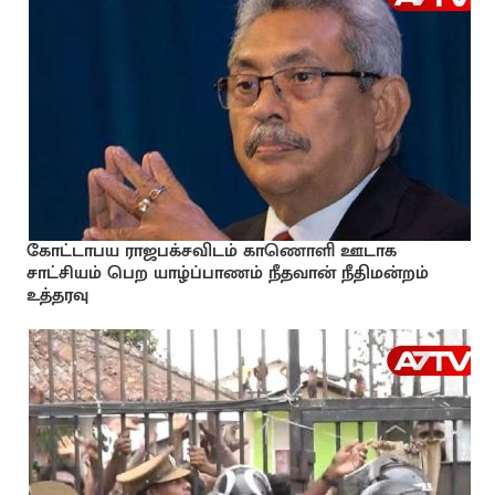
கோட்டாபய ராஜபக்சவிடம் காணொளி ஊடாக
சாட்சியம் பெற யாழ்ப்பாணம் நீதவான் நீதிமன்றம்
உத்தரவு