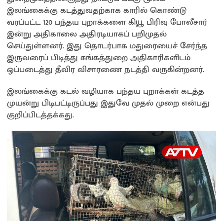
sA
o
Li
e
இலங்கைக்கு கடத்துவதற்காக காரில் கொண்டு
p
o
n
வரப்பட்ட 120 பந்தய புறாக்களை கியூ பிரிவு போலீசார்
இன்று அதிகாலை அதிரடியாகப் பறிமுதல்
p
k
k
செய்துள்ளனர். இது தொடர்பாக மதுரையைச் சேர்ந்த
இருவரைப் பிடித்து சுங்கத்துறை அதிகாரிகளிடம்
ஒப்படைத்து தீவிர விசாரணை நடத்தி வருகின்றனர்.
இலங்கைக்கு கடல் வழியாக பந்தய புறாக்கள் கடத்த
முயன்று பிடிபட்டிருப்பது இதுவே முதல் முறை என்பது
குறிப்பிடத்தக்கது.