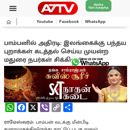
விளம்பர
தொடர்புகளுக்கு
Youtube
Facebook
WhatsApp
பாம்பனில் அதிரடி: இலங்கைக்கு பந்தய
புறாக்கள் கடத்தல் செய்ய முயன்ற
மதுரை நபர்கள் சிக்கினர்!
1 month ago
W
Fa
X
Vi
C
S
h
ce
b
o
h
ராமேஸ்வரம்:
at
b
பாம்பன் வடக்கு மீன்பிடி
er
py
ar
துறைமுகத்திலிருந்து நாட்டுப் படகு மூலம்