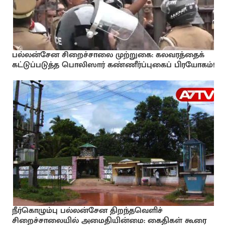
பல்லன்சேன சிறைச்சாலை முற்றுகை: கலவரத்தைக்
கட்டுப்படுத்த பொலிஸார் கண்ணீர்ப்புகைப் பிரயோகம்!
நீர்கொழும்பு பல்லன்சேன திறந்தவெளிச்
சிறைச்சாலையில் அமைதியின்மை: கைதிகள் கூரை