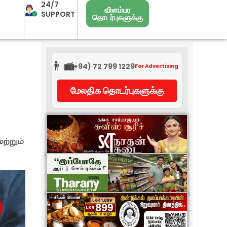
24/7
விளம்பர
SUPPORT
தொடர்புகளுக்கு
👨‍💼
(+94) 72 799 1229
For Advertising
மேலதிக தொடர்புகளுக்கு
ற்றும்