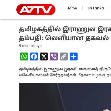
Home
Sri Lanka
தமிழகத்தில் இராணுவ இர
தம்பதி: வெளியான தகவல்
9 months ago
W
Fa
X
Vi
C
S
h
ce
b
o
h
தமிழகத்தில் இராணுவ இரகசியங்களைத் திருடுவ
at
b
er
py
ar
மலேசியாவைச் சேர்ந்தவர்கள் மீதான வழக்கு நவம்
sA
o
Li
e
p
o
n
p
k
k