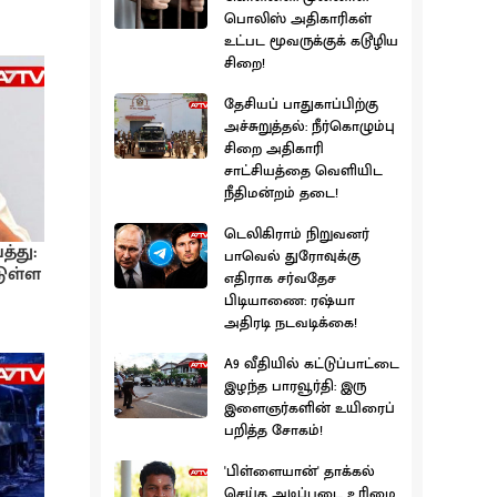
பொலிஸ் அதிகாரிகள்
உட்பட மூவருக்குக் கடூழிய
சிறை!
தேசியப் பாதுகாப்பிற்கு
அச்சுறுத்தல்: நீர்கொழும்பு
சிறை அதிகாரி
சாட்சியத்தை வெளியிட
நீதிமன்றம் தடை!
டெலிகிராம் நிறுவனர்
த்து:
பாவெல் துரோவுக்கு
டுள்ள
எதிராக சர்வதேச
பிடியாணை: ரஷ்யா
அதிரடி நடவடிக்கை!
A9 வீதியில் கட்டுப்பாட்டை
இழந்த பாரவூர்தி: இரு
இளைஞர்களின் உயிரைப்
பறித்த சோகம்!
'பிள்ளையான்' தாக்கல்
செய்த அடிப்படை உரிமை