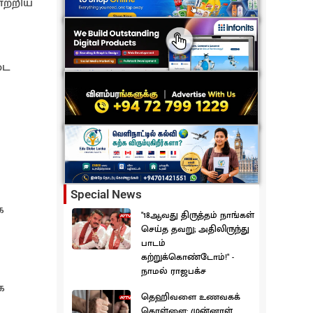
ாற்றிய
டை
Special News
க
"18ஆவது திருத்தம் நாங்கள்
செய்த தவறு; அதிலிருந்து
பாடம்
கற்றுக்கொண்டோம்!" -
நாமல் ராஜபக்ச
க
தெஹிவளை உணவகக்
கொள்ளை: முன்னாள்