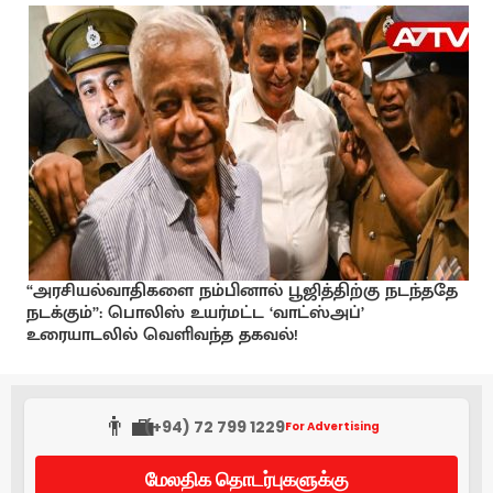
“அரசியல்வாதிகளை நம்பினால் பூஜித்திற்கு நடந்ததே
நடக்கும்”: பொலிஸ் உயர்மட்ட ‘வாட்ஸ்அப்’
உரையாடலில் வெளிவந்த தகவல்!
👨‍💼
(+94) 72 799 1229
For Advertising
மேலதிக தொடர்புகளுக்கு