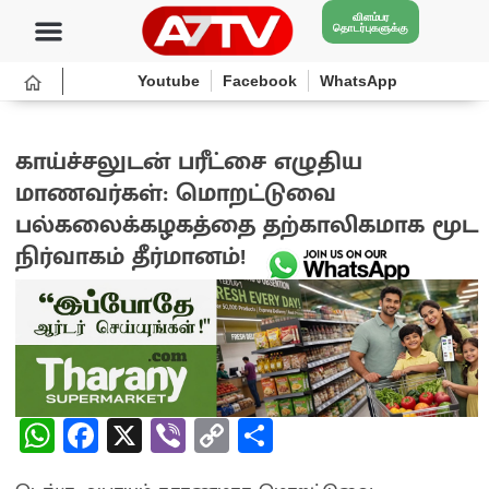
விளம்பர
தொடர்புகளுக்கு
Youtube
Facebook
WhatsApp
காய்ச்சலுடன் பரீட்சை எழுதிய
மாணவர்கள்: மொறட்டுவை
பல்கலைக்கழகத்தை தற்காலிகமாக மூட
நிர்வாகம் தீர்மானம்!
1 month ago
W
Fa
X
Vi
C
S
h
ce
b
o
h