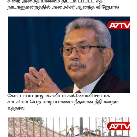
சிறை அமைதியின்மை திட்டமிடப்பட்ட சதி:
நாடாளுமன்றத்தில் அமைச்சர் ஆனந்த விஜேபால
கோட்டாபய ராஜபக்சவிடம் காணொளி ஊடாக
சாட்சியம் பெற யாழ்ப்பாணம் நீதவான் நீதிமன்றம்
உத்தரவு