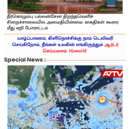
நீர்கொழும்பு பல்லன்சேன திறந்தவெளிச்
சிறைச்சாலையில் அமைதியின்மை: கைதிகள் கூரை
மீது ஏறி போராட்டம்
யாழ்ப்பாணம், கிளிநொச்சிக்கு நாம் டெலிவரி
செய்கிறோம், நீங்கள் உலகின் எங்கிருந்தும்
ஆர்டர்
செய்யலாம். Hi2world
Special News :