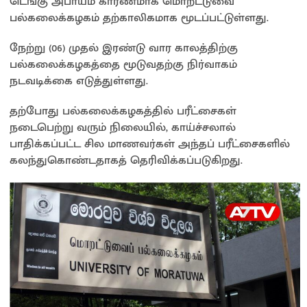
டெங்கு அபாயம் காரணமாக மொறட்டுவை
at
b
er
py
ar
பல்கலைக்கழகம் தற்காலிகமாக மூடப்பட்டுள்ளது.
sA
o
Li
e
p
o
n
நேற்று (06) முதல் இரண்டு வார காலத்திற்கு
பல்கலைக்கழகத்தை மூடுவதற்கு நிர்வாகம்
p
k
k
நடவடிக்கை எடுத்துள்ளது.
தற்போது பல்கலைக்கழகத்தில் பரீட்சைகள்
நடைபெற்று வரும் நிலையில், காய்ச்சலால்
பாதிக்கப்பட்ட சில மாணவர்கள் அந்தப் பரீட்சைகளில்
கலந்துகொண்டதாகத் தெரிவிக்கப்படுகிறது.