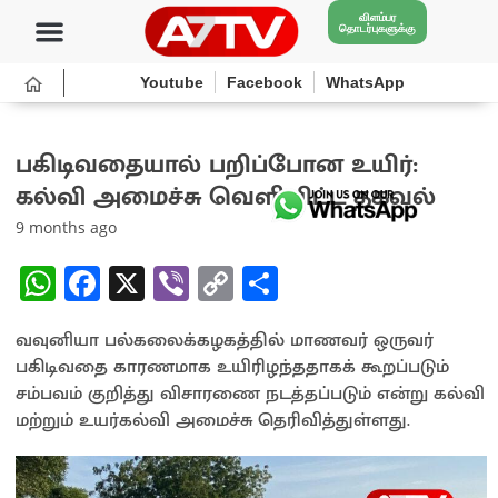
விளம்பர
தொடர்புகளுக்கு
Youtube
Facebook
WhatsApp
பகிடிவதையால் பறிப்போன உயிர்:
கல்வி அமைச்சு வெளியிட்ட தகவல்
9 months ago
W
Fa
X
Vi
C
S
h
ce
b
o
h
வவுனியா பல்கலைக்கழகத்தில் மாணவர் ஒருவர்
at
b
er
py
ar
பகிடிவதை காரணமாக உயிரிழந்ததாகக் கூறப்படும்
sA
o
Li
e
சம்பவம் குறித்து விசாரணை நடத்தப்படும் என்று கல்வி
p
o
n
மற்றும் உயர்கல்வி அமைச்சு தெரிவித்துள்ளது.
p
k
k