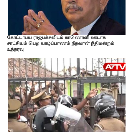
கோட்டாபய ராஜபக்சவிடம் காணொளி ஊடாக
சாட்சியம் பெற யாழ்ப்பாணம் நீதவான் நீதிமன்றம்
உத்தரவு