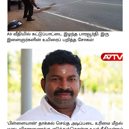
A9 வீதியில் கட்டுப்பாட்டை இழந்த பாரவூர்தி: இரு
இளைஞர்களின் உயிரைப் பறித்த சோகம்!
‘பிள்ளையான்’ தாக்கல் செய்த அடிப்படை உரிமை மீறல்