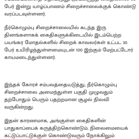
sA
o
Li
e
பேர் இன்று யாழ்ப்பாணம் சிறைச்சாலைக்குக் கொண்டு
p
o
n
வரப்படவுள்ளனர்.
p
k
k
நீர்கொழும்பு சிறைச்சாலையில் கடந்த இரு
தினங்களாகக் கைதிகளுக்கிடையில் இடம்பெற்ற
பயங்கர மோதல்களில் சிறைக் காவலர்கள் உட்பட 30
பேர் உயிரிழந்துள்ளமையுடன் 100 இற்கும் மேற்பட்டோர்
காயமடைந்துள்ளனர்.
இந்தக் கோரச் சம்பவத்தையடுத்து, நீர்கொழும்பு
சிறைச்சாலை அமைந்துள்ள பகுதி முழுவதும்
தற்போதும் பெரும் பதற்றமான சூழல் நிலவி
வருகின்றது.
இதன் காரணமாக, அங்குள்ள கைதிகளின்
பாதுகாப்பைக் கருத்திற்கொண்டும், நிலைமையைக்
கட்டுப்பாட்டுக்குள் கொண்டுவரும் நோக்கிலும்