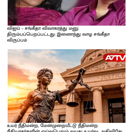
விஜய் – சங்கீதா விவாகரத்து மனு
திரும்பப்பெறப்பட்டது: இணைந்து வாழ சங்கீதா
விருப்பம்
உயர் நீதிமன்ற, மேன்முறையீட்டு நீதிமன்ற
நீதியரசர்களின் ஓய்வுபெறும் வயது உயர்வு: அதிவிசேட