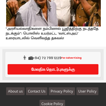
“அரசியல்வாதிகளை நம்பினால் பூஜித்திற்கு நடந்ததே
நடக்கும்”: பொலிஸ் உயர்மட்ட ‘வாட்ஸ்அப்’
உரையாடலில் வெளிவந்த தகவல்!
👨‍💼
(+94) 72 799 1229
For Advertising
மேலதிக தொடர்புகளுக்கு
About us
Contact Us
Privacy Policy
User Policy
Cookie Policy