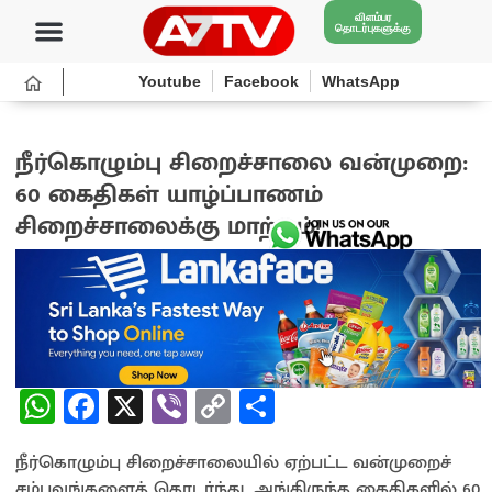
விளம்பர
தொடர்புகளுக்கு
Youtube
Facebook
WhatsApp
நீர்கொழும்பு சிறைச்சாலை வன்முறை:
60 கைதிகள் யாழ்ப்பாணம்
சிறைச்சாலைக்கு மாற்றம்!
1 month ago
W
Fa
X
Vi
C
S
h
ce
b
o
h
நீர்கொழும்பு சிறைச்சாலையில் ஏற்பட்ட வன்முறைச்
at
b
er
py
ar
சம்பவங்களைத் தொடர்ந்து, அங்கிருந்த கைதிகளில் 60