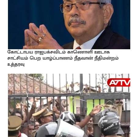
கோட்டாபய ராஜபக்சவிடம் காணொளி ஊடாக
சாட்சியம் பெற யாழ்ப்பாணம் நீதவான் நீதிமன்றம்
உத்தரவு