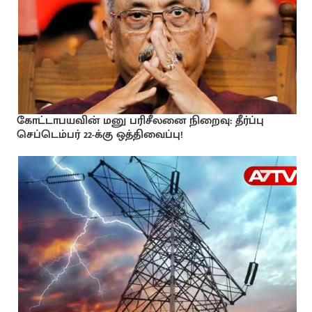
கோட்டாபயவின் மனு பரிசீலனை நிறைவு: தீர்ப்பு
செப்டெம்பர் 22-க்கு ஒத்திவைப்பு!