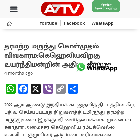
விளம்பர
தொடர்புகளுக்கு
Youtube
Facebook
WhatsApp
தரமற்ற மருந்து கொள்முதல்
விவகாரம்:கெஹெலியவிற்கு
உயர்நீதிமன்றின் அதிரடி தீர்ப்பு!
4 months ago
W
Fa
X
Vi
C
S
h
ce
b
o
h
2022 ஆம் ஆண்டு இந்தியக் கடனுதவித் திட்டத்தின் கீழ்,
at
b
er
py
ar
பதிவு செய்யப்படாத நிறுவனத்திடமிருந்து தரமற்ற
sA
o
Li
e
மருந்துகளை இறக்குமதி செய்தமைக்காக, முன்னாள்
p
o
n
சுகாதார அமைச்சர் கெஹெலிய ரம்புக்வெல்ல
உள்ளிட்ட குழுவினர் அடிப்படை உரிமைகளை
p
k
k