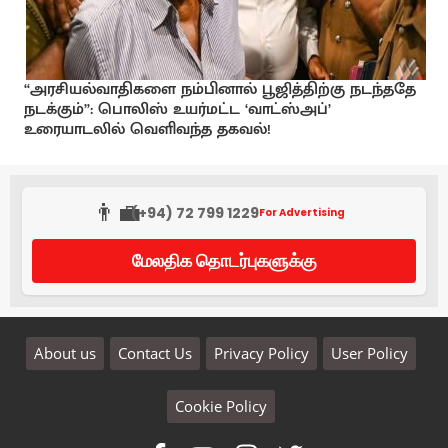
“அரசியல்வாதிகளை நம்பினால் பூஜித்திற்கு நடந்ததே
நடக்கும்”: பொலிஸ் உயர்மட்ட ‘வாட்ஸ்அப்’
உரையாடலில் வெளிவந்த தகவல்!
👨‍💼
(+94) 72 799 1229
For Advertising
மேலதிக தொடர்புகளுக்கு
About us
Contact Us
Privacy Policy
User Policy
Cookie Policy