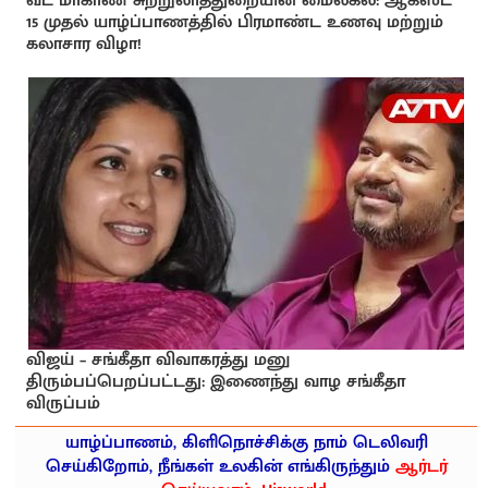
வட மாகாண சுற்றுலாத்துறையின் மைல்கல்: ஆகஸ்ட்
15 முதல் யாழ்ப்பாணத்தில் பிரமாண்ட உணவு மற்றும்
கலாசார விழா!
விஜய் – சங்கீதா விவாகரத்து மனு
திரும்பப்பெறப்பட்டது: இணைந்து வாழ சங்கீதா
விருப்பம்
யாழ்ப்பாணம், கிளிநொச்சிக்கு நாம் டெலிவரி
செய்கிறோம், நீங்கள் உலகின் எங்கிருந்தும்
ஆர்டர்