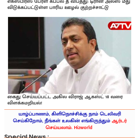
எக்ஸ்பிரஸ் பேர்ள் கப்பல் தீ விபத்து: டிரான் அலஸ் மீது
விடுக்கப்பட்டுள்ள பாரிய ஊழல் குற்றச்சாட்டு
கைது செய்யப்பட்ட அகில விராஜ் ஆகஸ்ட் 18 வரை
விளக்கமறியல்!
யாழ்ப்பாணம், கிளிநொச்சிக்கு நாம் டெலிவரி
செய்கிறோம், நீங்கள் உலகின் எங்கிருந்தும்
ஆர்டர்
செய்யலாம். Hi2world
Special News :