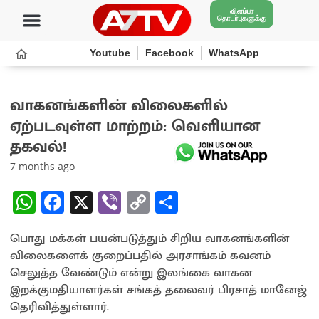
விளம்பர
தொடர்புகளுக்கு
Youtube
Facebook
WhatsApp
வாகனங்களின் விலைகளில்
ஏற்படவுள்ள மாற்றம்: வெளியான
தகவல்!
7 months ago
W
Fa
X
Vi
C
S
h
ce
b
o
h
பொது மக்கள் பயன்படுத்தும் சிறிய வாகனங்களின்
at
b
er
py
ar
விலைகளைக் குறைப்பதில் அரசாங்கம் கவனம்
sA
o
Li
e
செலுத்த வேண்டும் என்று இலங்கை வாகன
p
o
n
இறக்குமதியாளர்கள் சங்கத் தலைவர் பிரசாத் மானேஜ்
தெரிவித்துள்ளார்.
p
k
k