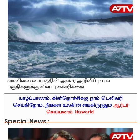
வானிலை மையத்தின் அவசர அறிவிப்பு: பல
பகுதிகளுக்கு சிவப்பு எச்சரிக்கை!
யாழ்ப்பாணம், கிளிநொச்சிக்கு நாம் டெலிவரி
செய்கிறோம், நீங்கள் உலகின் எங்கிருந்தும்
ஆர்டர்
செய்யலாம். Hi2world
Special News :