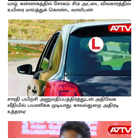
யாழ். சுன்னாகத்தில் சோகம்: சிம் அட்டை விவகாரத்தில்
உயிரை மாய்த்துக் கொண்ட வாலிபன்!
சாரதி பயிற்சி அனுமதிப்பத்திரத்துடன் அதிவேக
வீதியில் பயணிக்க முடியாது: காவல்துறை அதிரடி
உத்தரவு!