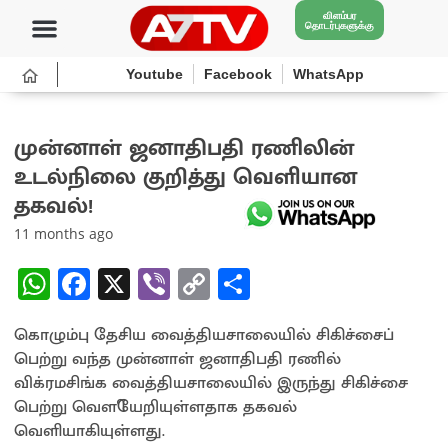
விளம்பர
தொடர்புகளுக்கு
Youtube
Facebook
WhatsApp
முன்னாள் ஜனாதிபதி ரணிலின்
உடல்நிலை குறித்து வெளியான
தகவல்!
11 months ago
W
Fa
X
Vi
C
S
h
ce
b
o
h
கொழும்பு தேசிய வைத்தியசாலையில் சிகிச்சைப்
at
b
er
py
ar
பெற்று வந்த முன்னாள் ஜனாதிபதி ரணில்
sA
o
Li
e
விக்ரமசிங்க வைத்தியசாலையில் இருந்து சிகிச்சை
p
o
n
பெற்று வௌியேறியுள்ளதாக தகவல்
வெளியாகியுள்ளது.
p
k
k