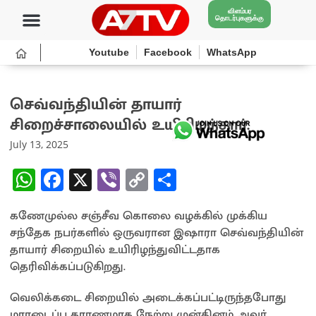
விளம்பர
தொடர்புகளுக்கு
Youtube
Facebook
WhatsApp
செவ்வந்தியின் தாயார்
சிறைச்சாலையில் உயிரிழந்தார்.
July 13, 2025
W
Fa
X
Vi
C
S
h
ce
b
o
h
கணேமுல்ல சஞ்சீவ கொலை வழக்கில் முக்கிய
at
b
er
py
ar
சந்தேக நபர்களில் ஒருவரான இஷாரா செவ்வந்தியின்
sA
o
Li
e
தாயார் சிறையில் உயிரிழந்துவிட்டதாக
p
o
n
தெரிவிக்கப்படுகிறது.
p
k
k
வெலிக்கடை சிறையில் அடைக்கப்பட்டிருந்தபோது
மாரடைப்பு காரணமாக நேற்று முன்தினம் அவர்