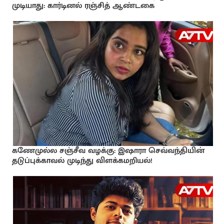
முடியாது: கார்டினல் ரஞ்சித் ஆண்டகை
கணேமுல்ல சஞ்சீவ வழக்கு: இஷாரா செவ்வந்தியின்
தடுப்புக்காவல் முடிந்து விளக்கமறியல்!