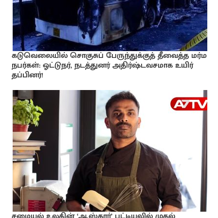
கடுவெலையில் சொகுசுப் பேருந்துக்குத் தீவைத்த மர்ம
நபர்கள்: ஓட்டுநர், நடத்துனர் அதிர்ஷ்டவசமாக உயிர்
தப்பினர்!
சமையல் உலகின் ‘ஆஸ்கார்’ பட்டியலில் முதல்