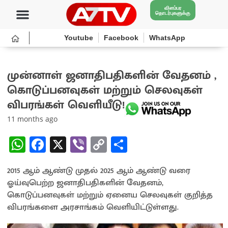
விளம்பர
தொடர்புகளுக்கு
Youtube
Facebook
WhatsApp
முன்னாள் ஜனாதிபதிகளின் வேதனம் ,
கொடுப்பனவுகள் மற்றும் செலவுகள்
விபரங்கள் வெளியீடு!
11 months ago
W
Fa
X
Vi
C
S
h
ce
b
o
h
2015 ஆம் ஆண்டு முதல் 2025 ஆம் ஆண்டு வரை
at
b
er
py
ar
ஓய்வுபெற்ற ஜனாதிபதிகளின் வேதனம்,
sA
o
Li
e
கொடுப்பனவுகள் மற்றும் ஏனைய செலவுகள் குறித்த
p
o
n
விபரங்களை அரசாங்கம் வெளியிட்டுள்ளது.
p
k
k