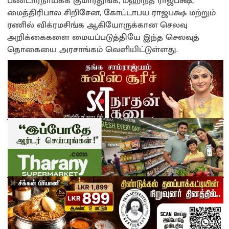
பண்டாரநாயக்க குமாரதுங்க, மஹிந்த ராஜபக்ஷ,
மைத்திரிபால சிறிசேன, கோட்டாபய ராஜபக்ஷ மற்றும்
ரணில் விக்ரமசிங்க ஆகியோருக்கான செலவு
அறிக்கைகளை மையப்படுத்தியே இந்த செலவுத்
தொகையை அரசாங்கம் வெளியிட்டுள்ளது.