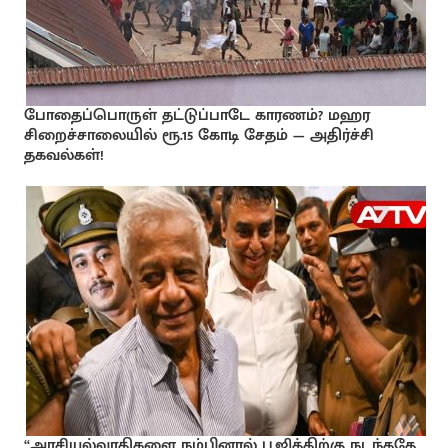
போதைப்பொருள் தட்டுப்பாடே காரணம்? மஹர
சிறைச்சாலையில் ரூ.15 கோடி சேதம் — அதிர்ச்சி
தகவல்கள்!
“அரசியல்வாதிகளை நம்பினால் பூஜித்திற்கு நடந்ததே