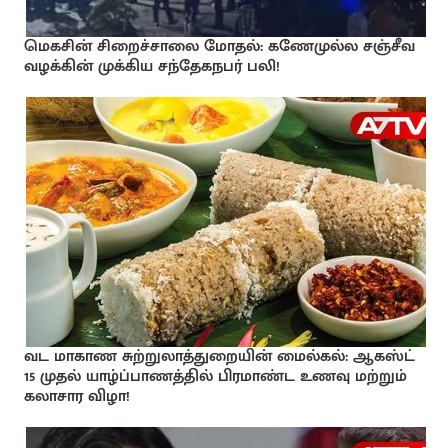
மெகசின் சிறைச்சாலை மோதல்: கணேமுல்ல சஞ்சீவ
வழக்கின் முக்கிய சந்தேகநபர் பலி!
வட மாகாண சுற்றுலாத்துறையின் மைல்கல்: ஆகஸ்ட்
15 முதல் யாழ்ப்பாணத்தில் பிரமாண்ட உணவு மற்றும்
கலாசார விழா!