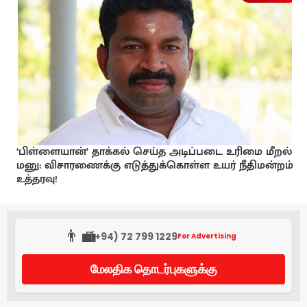
‘பிள்ளையான்’ தாக்கல் செய்த அடிப்படை உரிமை மீறல்
மனு: விசாரணைக்கு எடுத்துக்கொள்ள உயர் நீதிமன்றம்
உத்தரவு!
👨‍💼
(+94) 72 799 1229
For Advertising
மேலதிக தொடர்புகளுக்கு