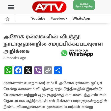
விளம்பர
தொடர்புகளுக்கு
Youtube
Facebook
WhatsApp
அசோக ரன்வலவின் விபத்து!
நாடாளுமன்றில் சமர்ப்பிக்கப்படவுள்ள
அறிக்கை
8 months ago
W
Fa
X
Vi
C
S
h
ce
b
o
h
முன்னாள் சபாநாயகர் எம்.பி. அசோக ரன்வல ஓட்டிச்
at
b
er
py
ar
சென்ற வாகனம் விபத்தை ஏற்படுத்தியதில் இரண்டு
sA
o
Li
e
பெண்கள் மற்றும் ஒரு குழந்தை காயமடைந்த சம்பவம்
p
o
n
தொடர்பாக எதிர்க்கட்சி எம்.பி.க்கள் பாராளுமன்றத்தில்
நீண்ட விவாதங்களை முன்வைப்பார்கள் என்று
p
k
k