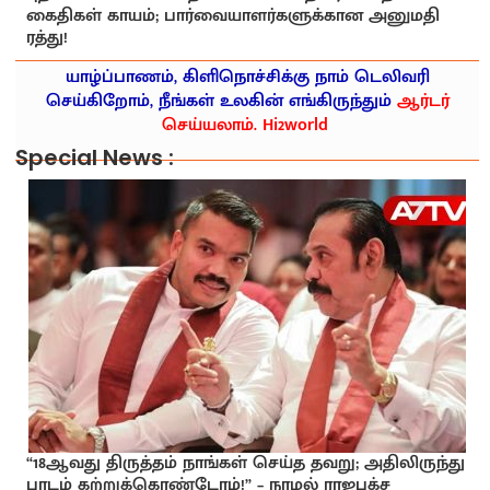
கைதிகள் காயம்; பார்வையாளர்களுக்கான அனுமதி
ரத்து!
யாழ்ப்பாணம், கிளிநொச்சிக்கு நாம் டெலிவரி
செய்கிறோம், நீங்கள் உலகின் எங்கிருந்தும்
ஆர்டர்
செய்யலாம். Hi2world
Special News :
“18ஆவது திருத்தம் நாங்கள் செய்த தவறு; அதிலிருந்து
பாடம் கற்றுக்கொண்டோம்!” – நாமல் ராஜபக்ச