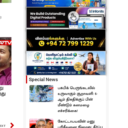
:
Special News
னு
பசுபிக் பெருங்கடலில்
்து
உருவாகும் சூறாவளி: 6-
ஆம் திகதிக்குப் பின்
மீண்டும் கனமழை
எச்சரிக்கை!
கோட்டாபயவின் மனு
EXT
பரிசீலனை நிறைவு: தீர்ப்பு