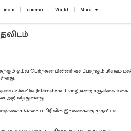
india
cinema
World
More
தலிடம்
்கும் ஓய்வு பெற்றதன் பின்னர் வசிப்பதற்கும் மிகவும் 
ள்ளது.
 லிவ்விங் (International Living) என்ற சஞ்சிகை உலக
னை அறிவித்துள்ளது.
ாழ்க்கைச் செலவுப் பிரிவில் இலங்கைக்கு முதலிடம்
றும் வாழ்க்கை முறை ஆகியவற்றுடன் வாழ்க்கைச்