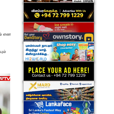
ம் என
ும்