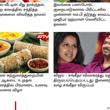
வீட்டின் மீது தாக்குதல்:
இலங்கை பாஸ்போர்ட்
ற காலத்தில் சந்தித்த
குறைபாடுகளால் பிரிட்டனில்
்தல்களை விவரித்த நாமல்!
முன்னாள் எம்.பி தடுத்து வைப்பு
முஜிபுர் ரஹ்மான் வெளியிட்ட
தகவல்!
ண சுற்றுலாத்துறையின்
விஜய் – சங்கீதா விவாகரத்து ம
 ஆகஸ்ட் 15 முதல்
திரும்பப்பெறப்பட்டது: இணைந
ாணத்தில் பிரமாண்ட உணவு
வாழ சங்கீதா விருப்பம்
கலாசார விழா!
N