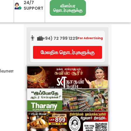
24/7
விளம்பர
SUPPORT
தொடர்புகளுக்கு
👨‍💼
(+94) 72 799 1229
For Advertising
மேலதிக தொடர்புகளுக்கு
மலிவான