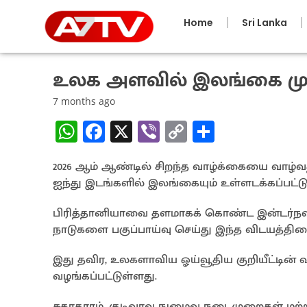
Home
Sri Lanka
உலக அளவில் இலங்கை மு
7 months ago
W
Fa
X
Vi
C
S
h
ce
b
o
h
2026 ஆம் ஆண்டில் சிறந்த வாழ்க்கையை வாழ்வதற
at
b
er
py
ar
ஐந்து இடங்களில் இலங்கையும் உள்ளடக்கப்பட்டு
sA
o
Li
e
p
o
n
பிரித்தானியாவை தளமாகக் கொண்ட இன்டர்நஷனல்
நாடுகளை பகுப்பாய்வு செய்து இந்த விடயத்தி
p
k
k
இது தவிர, உலகளாவிய ஓய்வூதிய குறியீட்டின் வ
வழங்கப்பட்டுள்ளது.
சுகாதாரம், குடிவரவு நுழைவு நடைமுறைகள் மற்