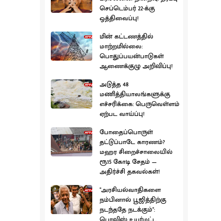
செப்டெம்பர் 22-க்கு
ஒத்திவைப்பு!
மின் கட்டணத்தில்
மாற்றமில்லை:
பொதுப்பயன்பாடுகள்
ஆணைக்குழு அறிவிப்பு!
அடுத்த 48
மணித்தியாலங்களுக்கு
எச்சரிக்கை: பெருவெள்ளம்
ஏற்பட வாய்ப்பு!
போதைப்பொருள்
தட்டுப்பாடே காரணம்?
மஹர சிறைச்சாலையில்
ரூ.15 கோடி சேதம் —
அதிர்ச்சி தகவல்கள்!
"அரசியல்வாதிகளை
நம்பினால் பூஜித்திற்கு
நடந்ததே நடக்கும்":
பொலிஸ் உயர்மட்ட