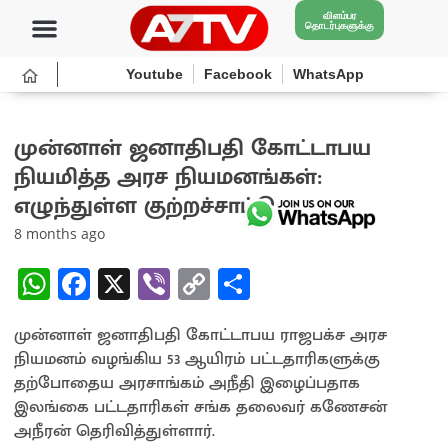
விளம்பர
தொடர்புகளுக்கு
Youtube
Facebook
WhatsApp
முன்னாள் ஜனாதிபதி கோட்டாபய
நியமித்த அரச நியமனங்கள்:
எழுந்துள்ள குற்றச்சாட்டு
8 months ago
W
Fa
X
Vi
C
S
h
ce
b
o
h
முன்னாள் ஜனாதிபதி கோட்டாபய ராஜபக்ச அரச
at
b
er
py
ar
நியமனம் வழங்கிய 53 ஆயிரம் பட்டதாரிகளுக்கு
sA
o
Li
e
தற்போதைய அரசாங்கம் அநீதி இழைப்பதாக
p
o
n
இலங்கை பட்டதாரிகள் சங்க தலைவர் கணேசன்
அநீரன் தெரிவித்துள்ளார்.
p
k
k