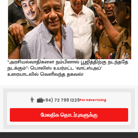
“அரசியல்வாதிகளை நம்பினால் பூஜித்திற்கு நடந்ததே
நடக்கும்”: பொலிஸ் உயர்மட்ட ‘வாட்ஸ்அப்’
உரையாடலில் வெளிவந்த தகவல்!
👨‍💼
(+94) 72 799 1229
For Advertising
மேலதிக தொடர்புகளுக்கு