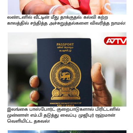
லண்டனில் வீட்டின் மீது தாக்குதல்: கல்வி கற்ற
காலத்தில் சந்தித்த அச்சுறுத்தல்களை விவரித்த நாமல்!
இலங்கை பாஸ்போர்ட் குறைபாடுகளால் பிரிட்டனில்
முன்னாள் எம்.பி தடுத்து வைப்பு: முஜிபுர் ரஹ்மான்
வெளியிட்ட தகவல்!