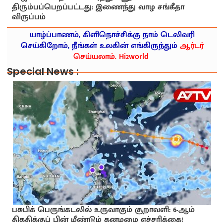
திரும்பப்பெறப்பட்டது: இணைந்து வாழ சங்கீதா
விருப்பம்
யாழ்ப்பாணம், கிளிநொச்சிக்கு நாம் டெலிவரி
செய்கிறோம், நீங்கள் உலகின் எங்கிருந்தும்
ஆர்டர்
செய்யலாம். Hi2world
Special News :
பசுபிக் பெருங்கடலில் உருவாகும் சூறாவளி: 6-ஆம்
திகதிக்குப் பின் மீண்டும் கனமழை எச்சரிக்கை!