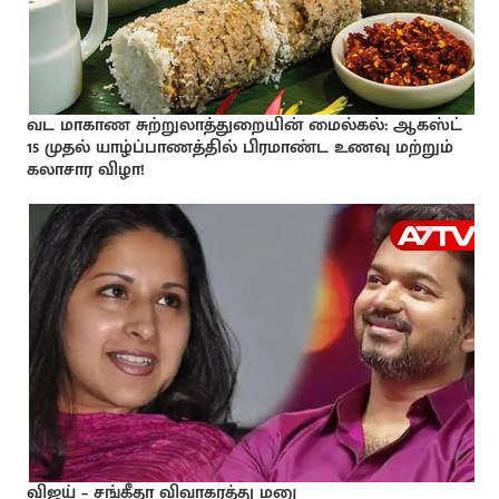
வட மாகாண சுற்றுலாத்துறையின் மைல்கல்: ஆகஸ்ட்
15 முதல் யாழ்ப்பாணத்தில் பிரமாண்ட உணவு மற்றும்
கலாசார விழா!
விஜய் – சங்கீதா விவாகரத்து மனு