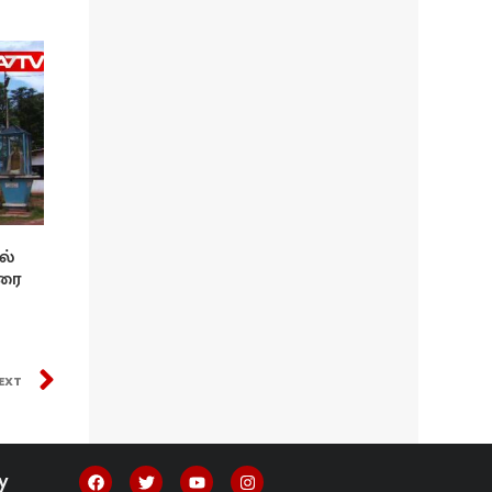
ல்
ரை
EXT
y