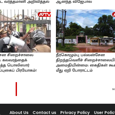
 வர்த்தமானி அறிவித்தல்
ஆனந்த விஜேபால
ேன சிறைச்சாலை
நீர்கொழும்பு பல்லன்சேன
: கலவரத்தைக்
திறந்தவெளிச் சிறைச்சாலையி
டுத்த பொலிஸார்
அமைதியின்மை: கைதிகள் கூ
்புகைப் பிரயோகம்!
மீது ஏறி போராட்டம்
N
About Us
Contact us
Privacy Policy
User Polic