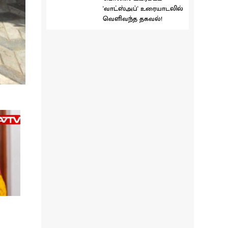
'வாட்ஸ்அப்' உரையாடலில்
வெளிவந்த தகவல்!