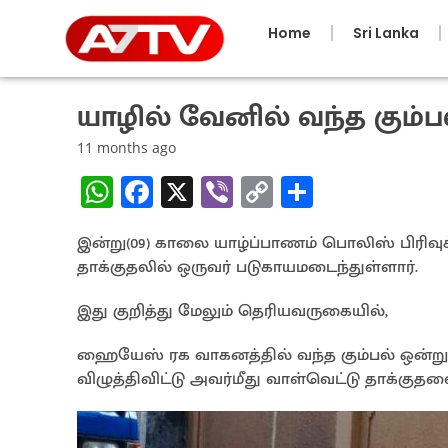
Home
Sri Lanka
யாழில் வேனில் வந்த கும்ப
11 months ago
W
Fa
X
Vi
C
S
h
ce
b
o
h
இன்று(09) காலை யாழ்ப்பாணம் பொலிஸ் பிரிவுக்க
at
b
er
py
ar
தாக்குதலில் ஒருவர் படுகாயமடைந்துள்ளார்.
sA
o
Li
e
p
o
n
இது குறித்து மேலும் தெரியவருகையில்,
p
k
k
ஹையேஸ் ரக வாகனத்தில் வந்த கும்பல் ஒன்று,
விழுத்திவிட்டு அவர்மீது வாள்வெட்டு தாக்குதலை