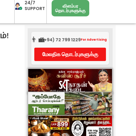
24/7
விளம்பர
SUPPORT
தொடர்புகளுக்கு
்!
👨‍💼
(+94) 72 799 1229
For Advertising
மேலதிக தொடர்புகளுக்கு