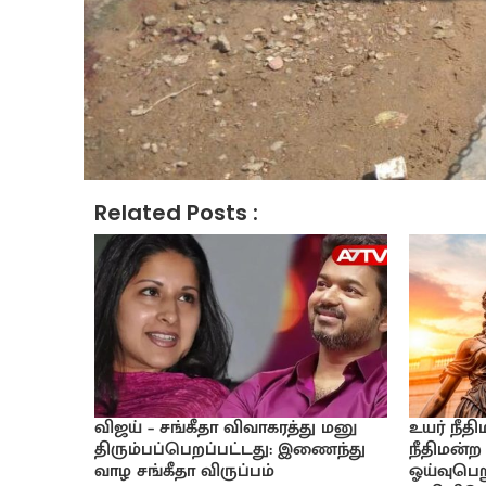
Related Posts :
விஜய் – சங்கீதா விவாகரத்து மனு
உயர் நீத
திரும்பப்பெறப்பட்டது: இணைந்து
நீதிமன்ற
வாழ சங்கீதா விருப்பம்
ஓய்வுபெற