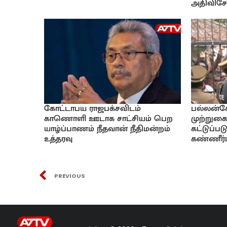
அதிவிசேட
கோட்டாபய ராஜபக்சவிடம்
பல்லன்ச
காணொளி ஊடாக சாட்சியம் பெற
முற்றுகை
யாழ்ப்பாணம் நீதவான் நீதிமன்றம்
கட்டுப்ப
உத்தரவு
கண்ணீர்ப
PREVIOUS