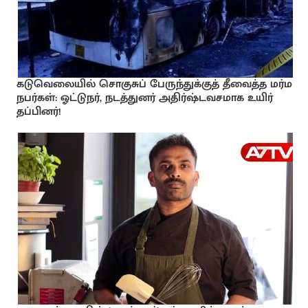
கடுவெலையில் சொகுசுப் பேருந்துக்குத் தீவைத்த மர்ம
நபர்கள்: ஓட்டுநர், நடத்துனர் அதிர்ஷ்டவசமாக உயிர்
தப்பினர்!