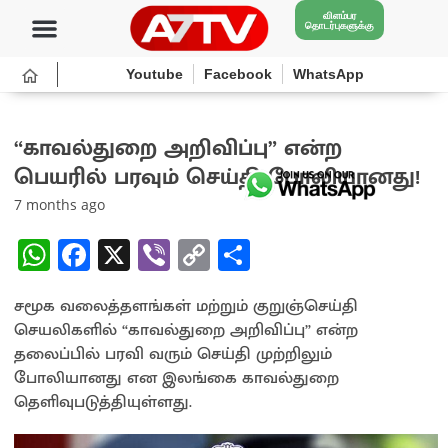
விளம்பர
தொடர்புகளுக்கு
Youtube
Facebook
WhatsApp
“காவல்துறை அறிவிப்பு” என்ற
பெயரில் பரவும் செய்தி போலியானது!
7 months ago
W
Fa
X
Vi
C
S
h
ce
b
o
h
சமூக வலைத்தளங்கள் மற்றும் குறுஞ்செய்தி
at
b
er
py
ar
செயலிகளில் “காவல்துறை அறிவிப்பு” என்ற
sA
o
Li
e
தலைப்பில் பரவி வரும் செய்தி முற்றிலும்
p
o
n
போலியானது என இலங்கை காவல்துறை
தெளிவுபடுத்தியுள்ளது.
p
k
k