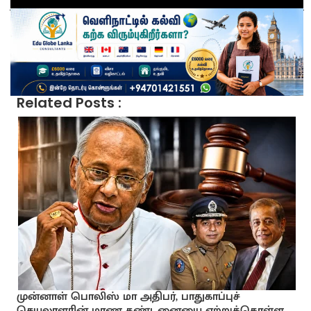
Related Posts :
முன்னாள் பொலிஸ் மா அதிபர், பாதுகாப்புச்
செயலாளரின் மரண தண்டனையை ஏற்றுக்கொள்ள