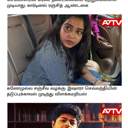
முடியாது: கார்டினல் ரஞ்சித் ஆண்டகை
கணேமுல்ல சஞ்சீவ வழக்கு: இஷாரா செவ்வந்தியின்
தடுப்புக்காவல் முடிந்து விளக்கமறியல்!