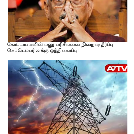
கோட்டாபயவின் மனு பரிசீலனை நிறைவு: தீர்ப்பு
செப்டெம்பர் 22-க்கு ஒத்திவைப்பு!