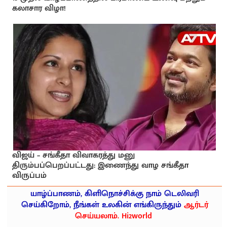
கலாசார விழா!
விஜய் – சங்கீதா விவாகரத்து மனு
திரும்பப்பெறப்பட்டது: இணைந்து வாழ சங்கீதா
விருப்பம்
யாழ்ப்பாணம், கிளிநொச்சிக்கு நாம் டெலிவரி
செய்கிறோம், நீங்கள் உலகின் எங்கிருந்தும்
ஆர்டர்
செய்யலாம். Hi2world