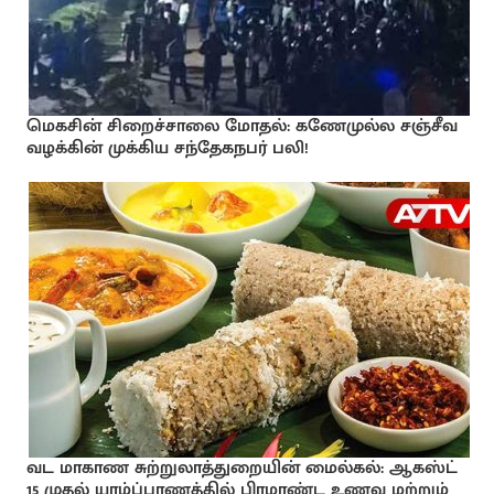
மெகசின் சிறைச்சாலை மோதல்: கணேமுல்ல சஞ்சீவ
வழக்கின் முக்கிய சந்தேகநபர் பலி!
வட மாகாண சுற்றுலாத்துறையின் மைல்கல்: ஆகஸ்ட்
15 முதல் யாழ்ப்பாணத்தில் பிரமாண்ட உணவு மற்றும்