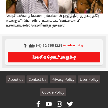
“அரசியல்வாதிகளை நம்பினால் பூஜித்திற்கு நடந்ததே
நடக்கும்”: பொலிஸ் உயர்மட்ட ‘வாட்ஸ்அப்’
உரையாடலில் வெளிவந்த தகவல்!
👨‍💼
(+94) 72 799 1229
For Advertising
மேலதிக தொடர்புகளுக்கு
About us
Contact Us
Privacy Policy
User Policy
Cookie Policy