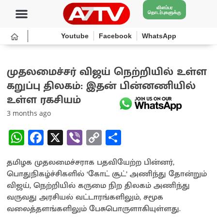
விளம்பர
தொடர்புகளுக்கு
Youtube
Facebook
WhatsApp
முதலமைச்சர் விஜய் நெற்றியில் உள்ள
கறுப்பு திலகம்: இதன் பின்னணியில்
உள்ள ரகசியம்
3 months ago
W
Fa
X
Vi
C
S
h
ce
b
o
h
தமிழக முதலமைச்சராக பதவியேற்ற பின்னர்,
at
b
er
py
ar
பொதுநிகழ்ச்சிகளில் ‘கோட் சூட்’ அணிந்து தோன்றும்
sA
o
Li
e
விஜய், நெற்றியில் கருமை நிற திலகம் அணிந்து
p
o
n
வருவது அரசியல் வட்டாரங்களிலும், சமூக
வலைத்தளங்களிலும் பேசுபொருளாகியுள்ளது.
p
k
k