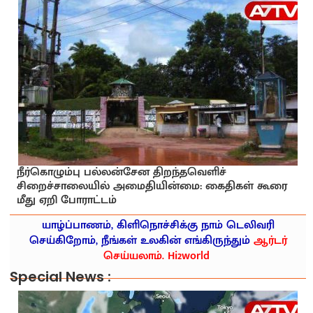
நீர்கொழும்பு பல்லன்சேன திறந்தவெளிச்
சிறைச்சாலையில் அமைதியின்மை: கைதிகள் கூரை
மீது ஏறி போராட்டம்
யாழ்ப்பாணம், கிளிநொச்சிக்கு நாம் டெலிவரி
செய்கிறோம், நீங்கள் உலகின் எங்கிருந்தும்
ஆர்டர்
செய்யலாம். Hi2world
Special News :