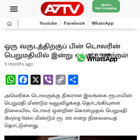
விளம்பர
தொடர்புகளுக்கு
Youtube
Facebook
WhatsApp
ஒரு வருடத்திற்குப் பின் டொலரின்
பெறுமதியில் இன்று ஏற்பட்ட மாற்றம்!
9 months ago
W
Fa
X
Vi
C
S
h
ce
b
o
h
அமெரிக்க டொலருக்கு நிகரான இலங்கை ரூபாயின்
at
b
er
py
ar
பெறுமதி மீண்டும் வலுவிழக்கத் தொடங்கியுள்ள
sA
o
Li
e
நிலையில், டொலர் ஒன்றின் கொள்முதல் பெறுமதி
p
o
n
(Buying Rate) மீண்டும் ரூ. 300 என்ற நிலையைத்
தொட்டுள்ளது.
p
k
k