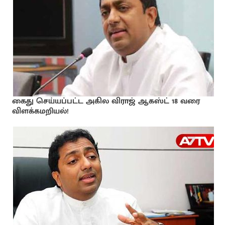
கைது செய்யப்பட்ட அகில விராஜ் ஆகஸ்ட் 18 வரை
விளக்கமறியல்!