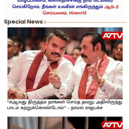
யாழ்ப்பாணம், கிளிநொச்சிக்கு நாம் டெலிவரி
செய்கிறோம், நீங்கள் உலகின் எங்கிருந்தும்
ஆர்டர்
செய்யலாம். Hi2world
Special News :
“18ஆவது திருத்தம் நாங்கள் செய்த தவறு; அதிலிருந்து
பாடம் கற்றுக்கொண்டோம்!” – நாமல் ராஜபக்ச