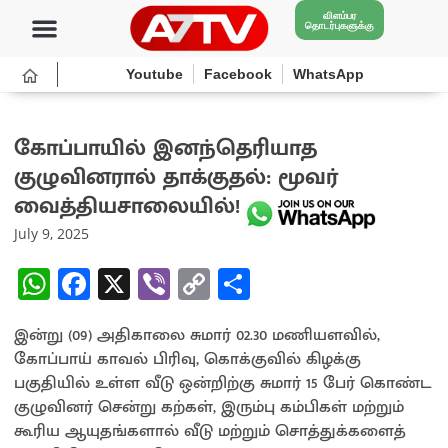
விளம்பர
தொடர்புகளுக்கு
Youtube
Facebook
WhatsApp
கோப்பாயில் இனந்தெரியாத
குழுவினரால் தாக்குதல்: மூவர்
வைத்தியசாலையில்!
July 9, 2025
W
Fa
X
Vi
C
S
h
ce
b
o
h
இன்று (09) அதிகாலை சுமார் 02.30 மணியளவில்,
at
b
er
py
ar
கோப்பாய் காவல் பிரிவு, கொக்குவில் கிழக்கு
sA
o
Li
e
பகுதியில் உள்ள வீடு ஒன்றிற்கு சுமார் 15 பேர் கொண்ட
p
o
n
குழுவினர் சென்று கற்கள், இரும்பு கம்பிகள் மற்றும்
கூரிய ஆயுதங்களால் வீடு மற்றும் சொத்துக்களைத்
p
k
k