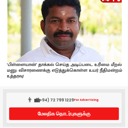
‘பிள்ளையான்’ தாக்கல் செய்த அடிப்படை உரிமை மீறல்
மனு: விசாரணைக்கு எடுத்துக்கொள்ள உயர் நீதிமன்றம்
உத்தரவு!
👨‍💼
(+94) 72 799 1229
For Advertising
மேலதிக தொடர்புகளுக்கு