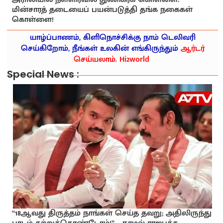
மின்சாரத் தடையைப் பயன்படுத்தி தங்க நகைகள்
கொள்ளை!
யாழ்ப்பாணம், கிளிநொச்சிக்கு நாம் டெலிவரி
செய்கிறோம், நீங்கள் உலகின் எங்கிருந்தும்
ஆர்டர்
செய்யலாம். Hi2world
Special News :
“18ஆவது திருத்தம் நாங்கள் செய்த தவறு; அதிலிருந்து